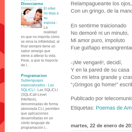
Relampagueante los ojos,
Divorciarme
El infiel
Con un gringo, de la man
no deja a
su
esposa
-
En sentirme traicionado
La
realidad
No demoré ni un minuto,
es que no importa cómo
Mi amor puro, impoluto
se sirva la infidelidad, al
final siempre tiene un
Fue guiñapo ensangrenta
sabor amargo que
viene a alterar tu vida.
Pese, a que la mayoría
-¡Me vengaré!, decidí,
de l...
Y en la pared de su casa
Programacion
Con mi letra grande y cra
Sublenguajes
“¡Gringos go home!” escrib
especializados - Las
SQL/CLI
-
Las SQL/CLI
(SQL/Call-Level
Publicado por
telecomuni
Interface),
denominadas de forma
Etiquetas:
Poemas de Am
abreviada CLI, permiten
que aplicaciones
desarrolladas en un
cierto lenguaje de
martes, 22 de enero de 20
programación (...