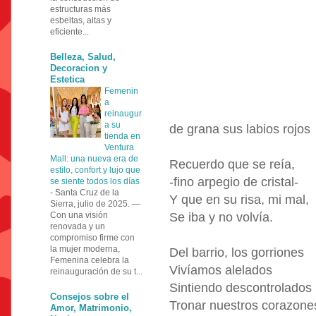
estructuras más
esbeltas, altas y
eficiente...
Belleza, Salud,
Decoracion y
Estetica
Femenin
a
reinaugur
a su
de grana sus labios rojos
tienda en
Ventura
Mall: una nueva era de
Recuerdo que se reía,
estilo, confort y lujo que
-fino arpegio de cristal-
se siente todos los días
-
Santa Cruz de la
Y que en su risa, mi mal,
Sierra, julio de 2025. —
Con una visión
Se iba y no volvía.
renovada y un
compromiso firme con
la mujer moderna,
Del barrio, los gorriones
Femenina celebra la
Vivíamos alelados
reinauguración de su t...
Sintiendo descontrolados
Consejos sobre el
Tronar nuestros corazone
Amor, Matrimonio,