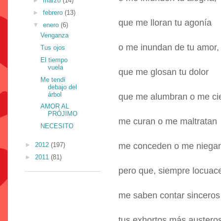
►
marzo
(14)
►
febrero
(13)
que me lloran tu agonía
▼
enero
(6)
Venganza
o me inundan de tu amor,
Tus ojos
El tiempo
vuela
que me glosan tu dolor
Me tendí
debajo del
árbol
que me alumbran o me ci
AMOR AL
PRÓJIMO
me curan o me maltratan
NECESITO
►
2012
(197)
me conceden o me niegan
►
2011
(81)
pero que, siempre locuac
me saben contar sinceros
tus exhortos más austero