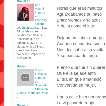
Noviazgo
San
Horas que eran minutos
Valentín
impacta
Aguardábamos su paso
en
Entre vientos y solazos;
parejas y
solteros,
Y dolía como el luto,
según un experto
-
Este
14 de febrero se
celebra San Valentín,
Dejaba un sabor amargo
una fecha que ha
tomado fuerza en la
Cuando ni una risa suelta
ciudad en los últimos
Nos dedicaba a su vuelta
diez años. Para
conocer el impacto de
Y se pasaba de largo.
San Valent...
Bodas
Pienso que fue sin querer
Video
Que ella se adelantó
Fiesta de
la Boda
El día en que amaneció
de
Convertida en mujer.
Soledad
Chapeton
y Hugo Rodriguez Parte
Por la calle bien tempran
2
-
La vi pasar de reojo
Necesito