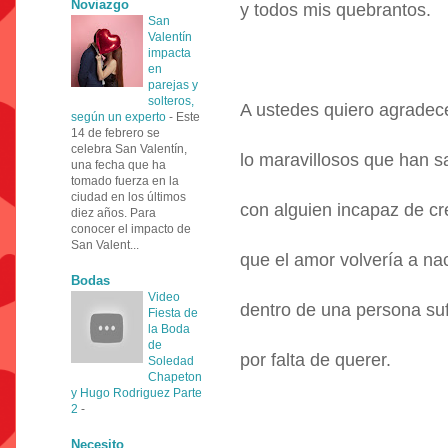
Noviazgo
y todos mis quebrantos.
San
Valentín
impacta
en
parejas y
solteros,
A ustedes quiero agradec
según un experto
-
Este
14 de febrero se
celebra San Valentín,
lo maravillosos que han s
una fecha que ha
tomado fuerza en la
ciudad en los últimos
con alguien incapaz de cr
diez años. Para
conocer el impacto de
San Valent...
que el amor volvería a na
Bodas
Video
dentro de una persona suf
Fiesta de
la Boda
de
por falta de querer.
Soledad
Chapeton
y Hugo Rodriguez Parte
2
-
Necesito