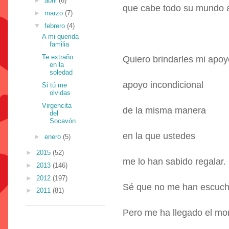
►
abril
(6)
que cabe todo su mundo a
►
marzo
(7)
▼
febrero
(4)
A mi querida
familia
Te extraño
Quiero brindarles mi apoy
en la
soledad
apoyo incondicional
Si tú me
olvidas
Virgencita
de la misma manera
del
Socavón
en la que ustedes
►
enero
(5)
►
2015
(52)
me lo han sabido regalar.
►
2013
(146)
►
2012
(197)
Sé que no me han escuc
►
2011
(81)
Pero me ha llegado el m