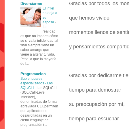
Gracias por todos los mo
Divorciarme
El infiel
no deja a
que hemos vivido
su
esposa
-
La
realidad
momentos llenos de senti
es que no importa cómo
se sirva la infidelidad, al
final siempre tiene un
y pensamientos compartid
sabor amargo que
viene a alterar tu vida.
Pese, a que la mayoría
de l...
Programacion
Gracias por dedicarme ti
Sublenguajes
especializados - Las
SQL/CLI
-
Las SQL/CLI
tiempo para demostrar
(SQL/Call-Level
Interface),
denominadas de forma
su preocupación por mí,
abreviada CLI, permiten
que aplicaciones
desarrolladas en un
tiempo para escuchar
cierto lenguaje de
programación (...