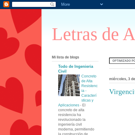
Letras de 
Mi lista de blogs
Todo de Ingenieria
Civil
Concreto
miércoles, 3 d
de Alta
Resistenc
Virgenci
ia -
Caracterí
sticas y
Aplicaciones
-
El
concreto de alta
resistencia ha
revolucionado la
ingeniería civil
moderna, permitiendo
la construcción de