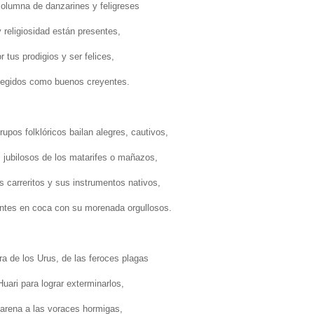
olumna de danzarines y feligreses
 religiosidad están presentes,
 tus prodigios y ser felices,
otegidos como buenos creyentes.
upos folklóricos bailan alegres, cautivos,
s jubilosos de los matarifes o mañazos,
s carreritos y sus instrumentos nativos,
ntes en coca con su morenada orgullosos.
ra de los Urus, de las feroces plagas
uari para lograr exterminarlos,
 arena a las voraces hormigas,