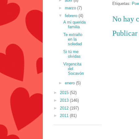
►
abril
(6)
Etiquetas:
Poe
►
marzo
(7)
▼
febrero
(4)
No hay c
A mi querida
familia
Publicar
Te extraño
en la
soledad
Si tú me
olvidas
Virgencita
del
Socavón
►
enero
(5)
►
2015
(52)
►
2013
(146)
►
2012
(197)
►
2011
(81)