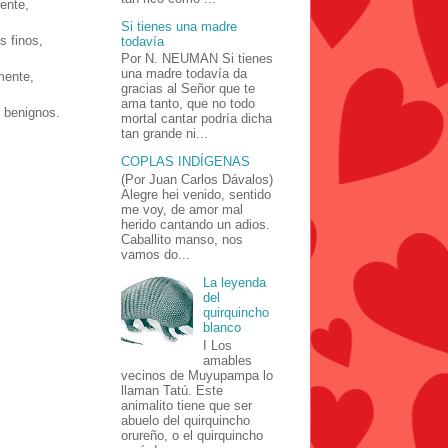
ente,
Si tienes una madre
s finos,
todavía
Por N. NEUMAN Si tienes
una madre todavía da
mente,
gracias al Señor que te
ama tanto, que no todo
s benignos.
mortal cantar podría dicha
tan grande ni...
COPLAS INDÍGENAS
(Por Juan Carlos Dávalos)
Alegre hei venido, sentido
me voy, de amor mal
herido cantando un adios.
Caballito manso, nos
vamos do...
La leyenda
del
quirquincho
blanco
I Los
amables
vecinos de Muyupampa lo
llaman Tatú. Este
animalito tiene que ser
abuelo del quirquincho
orureño, o el quirquincho