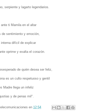
o, serpiente y lagarto legendarios.
s ante ti Mamila en el altar
s de sentimiento y emoción,
interna difícil de explicar
ante oprime y exalta el corazón.
esesperado de quién desea ser feliz,
ena es un culto respetuoso y gentil
s Madre llega un infeliz
ustias y de penas mil".
telecomunicaciones
en
12:54