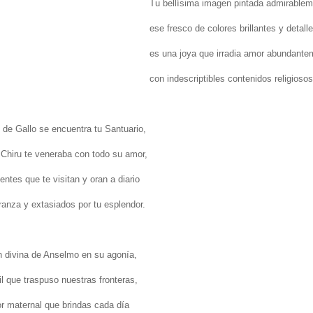
Tu bellísima imagen pintada admirablem
ese fresco de colores brillantes y detalle
es una joya que irradia amor abundante
con indescriptibles contenidos religioso
e de Gallo se encuentra tu Santuario,
 Chiru te veneraba con todo su amor,
entes que te visitan y oran a diario
ranza y extasiados por tu esplendor.
n divina de Anselmo en su agonía,
il que traspuso nuestras fronteras,
or maternal que brindas cada día