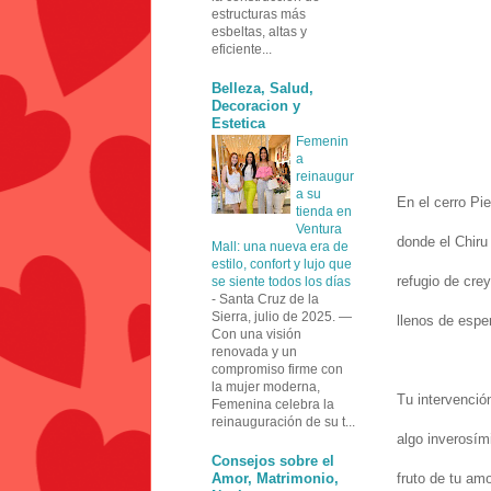
estructuras más
esbeltas, altas y
eficiente...
Belleza, Salud,
Decoracion y
Estetica
Femenin
a
reinaugur
a su
En el cerro Pi
tienda en
Ventura
donde el Chiru
Mall: una nueva era de
estilo, confort y lujo que
refugio de crey
se siente todos los días
-
Santa Cruz de la
Sierra, julio de 2025. —
llenos de espe
Con una visión
renovada y un
compromiso firme con
la mujer moderna,
Tu intervenció
Femenina celebra la
reinauguración de su t...
algo inverosím
Consejos sobre el
Amor, Matrimonio,
fruto de tu am