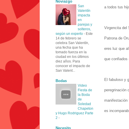
Noviazgo
San
a todos tus hi
Valentín
impacta
en
parejas y
Virgencita del 
solteros,
según un experto
-
Este
Patrona de Oru
14 de febrero se
celebra San Valentín,
una fecha que ha
eres luz que a
tomado fuerza en la
ciudad en los últimos
que confiados 
diez años. Para
conocer el impacto de
San Valent...
El fabuloso y 
Bodas
Video
peregrinación 
Fiesta de
la Boda
de
manifestación f
Soledad
Chapeton
es incomparabl
y Hugo Rodriguez Parte
2
-
Necesito