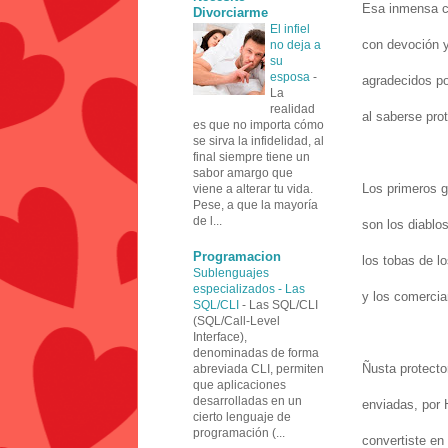
Esa inmensa c
Divorciarme
El infiel
con devoción y
no deja a
su
esposa
-
agradecidos por
La
realidad
al saberse pr
es que no importa cómo
se sirva la infidelidad, al
final siempre tiene un
sabor amargo que
Los primeros gr
viene a alterar tu vida.
Pese, a que la mayoría
de l...
son los diablo
Programacion
los tobas de lo
Sublenguajes
especializados - Las
y los comercia
SQL/CLI
-
Las SQL/CLI
(SQL/Call-Level
Interface),
denominadas de forma
Ñusta protecto
abreviada CLI, permiten
que aplicaciones
desarrolladas en un
enviadas, por H
cierto lenguaje de
programación (...
convertiste en