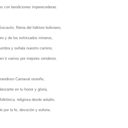
jos con bendiciones imperecederas.
Socavón, Reina del folklore boliviano,
ro y de los esforzados mineros,
lumbra y señala nuestro camino,
en ti vamos por mejores senderos.
grandioso Carnaval orureño,
danzante en tu honor y gloria,
olklórica, religiosa desde antaño,
e por la fe, devoción y euforia.