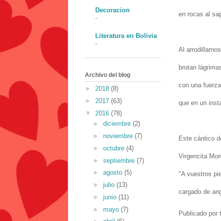
Decoracion
en rocas al sap
-
Literatura en Bolivia
-
Al arrodillarno
brotan lágrima
Archivo del blog
con una fuerza 
►
2018
(8)
►
2017
(63)
que en un inst
▼
2016
(78)
►
diciembre
(2)
►
noviembre
(7)
Este cántico d
►
octubre
(4)
Virgencita Mor
►
septiembre
(7)
►
agosto
(5)
"A vuestros pie
►
julio
(13)
cargado de ang
►
junio
(11)
►
mayo
(7)
Publicado por