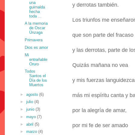
una
y derrotas también.
guirnalda
hecha
toda ...
Los triunfos me enseñaro
A la memoria
de Oscar
Únzaga
que son parte del fracaso
Primavera
Dios es amor
y las derrotas, parte de lo
Mi
entrañable
Oruro
Quizás mañana no vea
Todos
Santos el
y mis fuerzas languidezca
Día de los
Muertos
►
agosto
(6)
más mi espíritu canta y ba
►
julio
(4)
►
junio
(3)
por la alegría de amar,
►
mayo
(7)
►
abril
(5)
por mi fe de ser amado
►
marzo
(4)