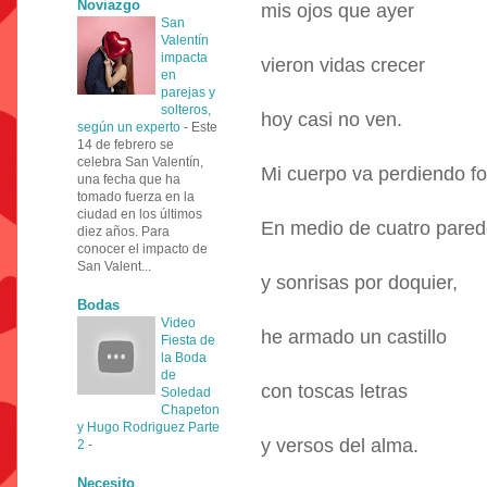
Noviazgo
mis ojos que ayer
San
Valentín
impacta
vieron vidas crecer
en
parejas y
solteros,
hoy casi no ven.
según un experto
-
Este
14 de febrero se
celebra San Valentín,
Mi cuerpo va perdiendo f
una fecha que ha
tomado fuerza en la
ciudad en los últimos
En medio de cuatro pare
diez años. Para
conocer el impacto de
San Valent...
y sonrisas por doquier,
Bodas
Video
he armado un castillo
Fiesta de
la Boda
de
con toscas letras
Soledad
Chapeton
y Hugo Rodriguez Parte
y versos del alma.
2
-
Necesito