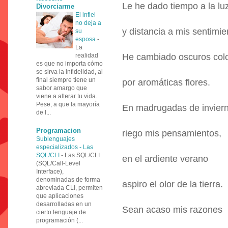
Le he dado tiempo a la lu
Divorciarme
El infiel
no deja a
y distancia a mis sentimie
su
esposa
-
La
realidad
He cambiado oscuros col
es que no importa cómo
se sirva la infidelidad, al
final siempre tiene un
por aromáticas flores.
sabor amargo que
viene a alterar tu vida.
Pese, a que la mayoría
En madrugadas de invier
de l...
Programacion
riego mis pensamientos,
Sublenguajes
especializados - Las
SQL/CLI
-
Las SQL/CLI
en el ardiente verano
(SQL/Call-Level
Interface),
denominadas de forma
aspiro el olor de la tierra.
abreviada CLI, permiten
que aplicaciones
desarrolladas en un
Sean acaso mis razones
cierto lenguaje de
programación (...