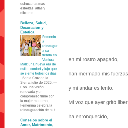
estructuras más
esbeltas, altas y
eficiente...
Belleza, Salud,
Decoracion y
Estetica
Femenin
a
reinaugur
a su
tienda en
en mi rostro apagado,
Ventura
Mall: una nueva era de
estilo, confort y lujo que
han mermado mis fuerzas
se siente todos los días
-
Santa Cruz de la
Sierra, julio de 2025. —
Con una visión
y mi andar es lento.
renovada y un
compromiso firme con
la mujer moderna,
Mi voz que ayer gritó liber
Femenina celebra la
reinauguración de su t...
ha enronquecido,
Consejos sobre el
Amor, Matrimonio,