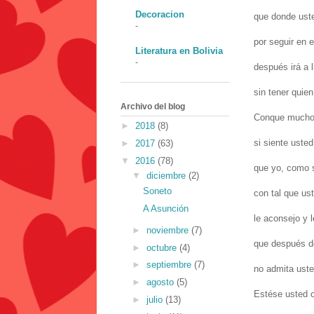
Decoracion
que donde ust
-
por seguir en e
Literatura en Bolivia
-
después irá a l
sin tener quie
Archivo del blog
Conque mucho
►
2018
(8)
si siente usted
►
2017
(63)
▼
2016
(78)
que yo, como 
▼
diciembre
(2)
Soneto
con tal que us
A Asunción
le aconsejo y l
►
noviembre
(7)
que después d
►
octubre
(4)
►
septiembre
(7)
no admita ust
►
agosto
(5)
Estése usted c
►
julio
(13)