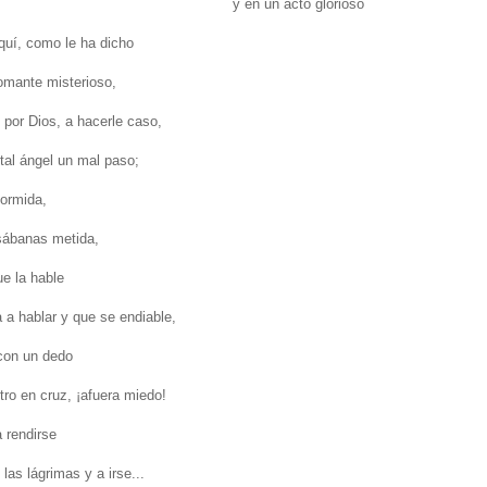
y en un acto glorioso
aquí, como le ha dicho
omante misterioso,
 por Dios, a hacerle caso,
 tal ángel un mal paso;
ormida,
sábanas metida,
ue la hable
a a hablar y que se endiable,
con un dedo
tro en cruz, ¡afuera miedo!
 rendirse
 las lágrimas y a irse...