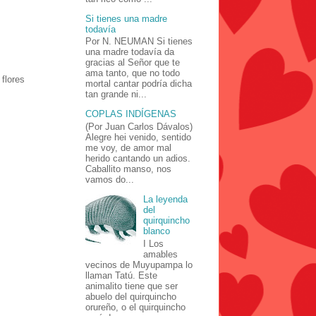
Si tienes una madre
todavía
Por N. NEUMAN Si tienes
una madre todavía da
gracias al Señor que te
ama tanto, que no todo
flores
mortal cantar podría dicha
tan grande ni...
COPLAS INDÍGENAS
(Por Juan Carlos Dávalos)
Alegre hei venido, sentido
me voy, de amor mal
herido cantando un adios.
Caballito manso, nos
vamos do...
La leyenda
del
quirquincho
blanco
I Los
amables
vecinos de Muyupampa lo
llaman Tatú. Este
animalito tiene que ser
abuelo del quirquincho
orureño, o el quirquincho