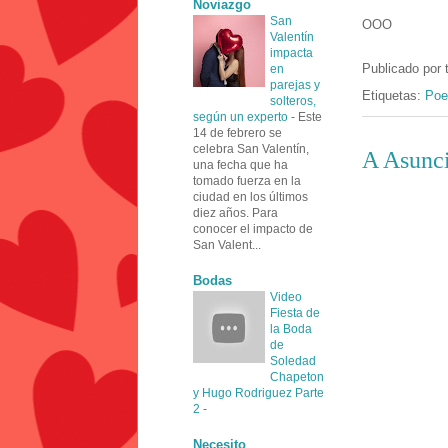
Noviazgo
San
OOO
Valentín
impacta
Publicado por
en
parejas y
Etiquetas:
Poe
solteros,
según un experto
-
Este
14 de febrero se
celebra San Valentín,
A Asunc
una fecha que ha
tomado fuerza en la
ciudad en los últimos
diez años. Para
conocer el impacto de
San Valent...
Bodas
Video
Fiesta de
la Boda
de
Soledad
Chapeton
y Hugo Rodriguez Parte
2
-
Necesito