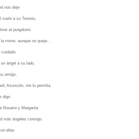
ed nos deje
l vuelo a su Tenorio,
lorar al purgatorio
n la mime, aunque se queje...
 cuidado
 un ángel a su lado,
su amigo,
ted, Asunción, me lo permita,
e digo
e Rosario y Margarita
ed más ángeles consigo.
on ellas