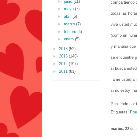
►
junio
(11)
compartiendo d
►
mayo
(7)
todas las horas
►
abril
(6)
►
marzo
(7)
viva usted mu
►
febrero
(4)
(como un humild
►
enero
(5)
y mañana que s
►
2015
(52)
►
2013
(146)
se encuentre p
►
2012
(197)
si busca usted
►
2011
(81)
llame usted a 
si no estoy mu
Publicado por
Etiquetas:
Poe
martes, 22 de 