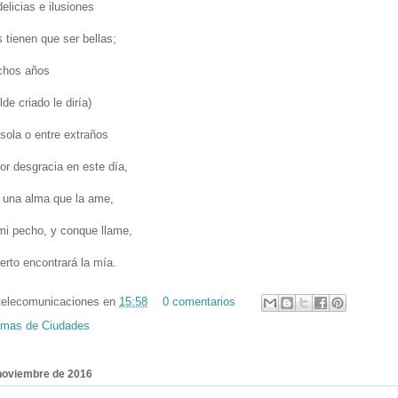
elicias e ilusiones
 tienen que ser bellas;
chos años
e criado le diría)
ola o entre extraños
or desgracia en este día,
 una alma que la ame,
mi pecho, y conque llame,
erto encontrará la mía.
telecomunicaciones
en
15:58
0 comentarios
mas de Ciudades
noviembre de 2016