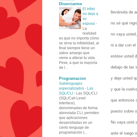
Divorciarme
El infiel
llevársela de 
no deja a
su
no sé qué nigr
esposa
-
La
realidad
no vaya usted,
es que no importa cómo
se sirva la infidelidad, al
ni a dar con el
final siempre tiene un
sabor amargo que
estése usted d
viene a alterar tu vida.
Pese, a que la mayoría
debajo de las 
de l...
y deje usted q
Programacion
Sublenguajes
especializados - Las
y que la vuelv
SQL/CLI
-
Las SQL/CLI
(SQL/Call-Level
que entonces 
Interface),
denominadas de forma
puesto sobre o
abreviada CLI, permiten
que aplicaciones
No vaya usté a
desarrolladas en un
cierto lenguaje de
programación (...
ante el ruego o