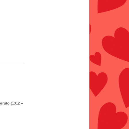
rruto (1912 –