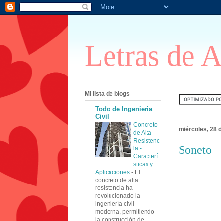
Letras de 
Mi lista de blogs
Todo de Ingenieria
Civil
Concreto
miércoles, 28 
de Alta
Resistenc
Soneto
ia -
Caracterí
sticas y
Aplicaciones
-
El
concreto de alta
resistencia ha
revolucionado la
ingeniería civil
moderna, permitiendo
la construcción de