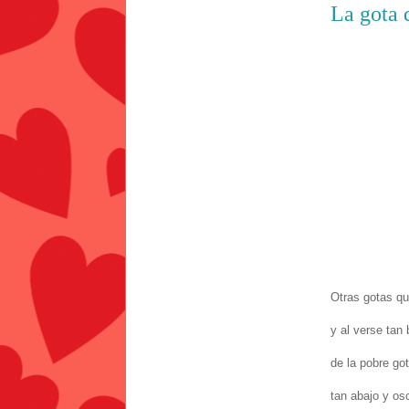
La gota 
Otras gotas qu
y al verse tan b
de la pobre got
tan abajo y os