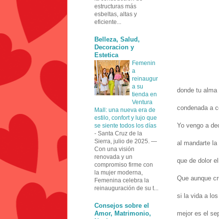
estructuras más
esbeltas, altas y
eficiente...
Belleza, Salud,
Decoracion y
Estetica
Femenin
a
reinaugur
a su
donde tu alma 
tienda en
Ventura
condenada a c
Mall: una nueva era de
estilo, confort y lujo que
Yo vengo a de
se siente todos los días
-
Santa Cruz de la
Sierra, julio de 2025. —
al mandarte la
Con una visión
renovada y un
que de dolor e
compromiso firme con
la mujer moderna,
Que aunque cru
Femenina celebra la
reinauguración de su t...
si la vida a lo
Consejos sobre el
Amor, Matrimonio,
mejor es el sep