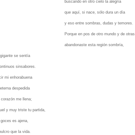
buscando en otro cielo la alegría
que aquí, si nace, sólo dura un día
y eso entre sombras, dudas y temores.
Porque en pos de otro mundo y de otras 
abandonaste esta región sombría,
gigante se sentía
ontinuos sinsabores.
cir mi enhorabuena
 eterna despedida
l corazón me llena;
el y muy triste tu partida,
s goces es ajena,
ulcro que la vida.