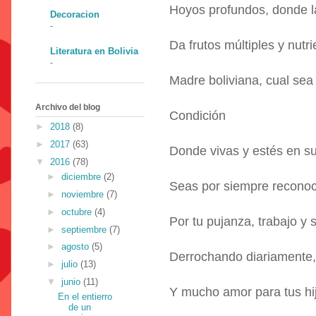
Hoyos profundos, donde la 
Decoracion
-
Da frutos múltiples y nutr
Literatura en Bolivia
-
Madre boliviana, cual sea 
Archivo del blog
Condición
►
2018
(8)
►
2017
(63)
Donde vivas y estés en su
▼
2016
(78)
►
diciembre
(2)
Seas por siempre reconoc
►
noviembre
(7)
►
octubre
(4)
Por tu pujanza, trabajo y s
►
septiembre
(7)
►
agosto
(5)
Derrochando diariamente, a
►
julio
(13)
▼
junio
(11)
Y mucho amor para tus hij
En el entierro
de un