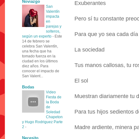
Noviazgo
Exuberantes
San
Valentín
impacta
Pero sí tu constante preo
en
parejas y
solteros,
Para que yo sea cada día
según un experto
-
Este
14 de febrero se
celebra San Valentín,
La sociedad
una fecha que ha
tomado fuerza en la
ciudad en los últimos
Tus manos callosas, tu r
diez años. Para
conocer el impacto de
San Valent...
El sol
Bodas
Video
Muestran diariamente tu 
Fiesta de
la Boda
de
Para tus hijos sedientos 
Soledad
Chapeton
y Hugo Rodriguez Parte
Madre ardiente, minera pall
2
-
Necesito