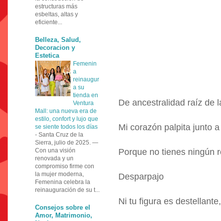
estructuras más
esbeltas, altas y
eficiente...
Belleza, Salud,
Decoracion y
Estetica
Femenin
a
reinaugur
a su
tienda en
De ancestralidad raíz de
Ventura
Mall: una nueva era de
estilo, confort y lujo que
Mi corazón palpita junto a 
se siente todos los días
-
Santa Cruz de la
Sierra, julio de 2025. —
Con una visión
Porque no tienes ningún r
renovada y un
compromiso firme con
la mujer moderna,
Desparpajo
Femenina celebra la
reinauguración de su t...
Ni tu figura es destellante
Consejos sobre el
Amor, Matrimonio,