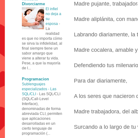
Madre pujante, trabajador
Divorciarme
El infiel
no deja a
Madre aliplánita, con man
su
esposa
-
La
realidad
Labrando diariamente, la t
es que no importa cómo
se sirva la infidelidad, al
final siempre tiene un
Madre cocalera, amable y 
sabor amargo que
viene a alterar tu vida.
Pese, a que la mayoría
Defendiendo tus milenario
de l...
Programacion
Para dar diariamente,
Sublenguajes
especializados - Las
SQL/CLI
-
Las SQL/CLI
A los seres que nacieron 
(SQL/Call-Level
Interface),
denominadas de forma
Madre trabajadora, del al
abreviada CLI, permiten
que aplicaciones
desarrolladas en un
Surcando a lo largo de tu 
cierto lenguaje de
programación (...