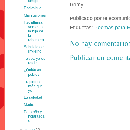
amigo
Romy
Esclavitud
Mis ilusiones
Publicado por
telecomuni
Los últimos
versos a
Etiquetas:
Poemas para 
la hija de
la
tabernera
No hay comentarios
Solsticio de
Invierno
Publicar un coment
Talvez ya es
tarde
¿Quién es
pobre?
Tu pierdes
más que
yo
La soledad
Madre
De otoño y
hojarasca
s
►
mayo
(7)