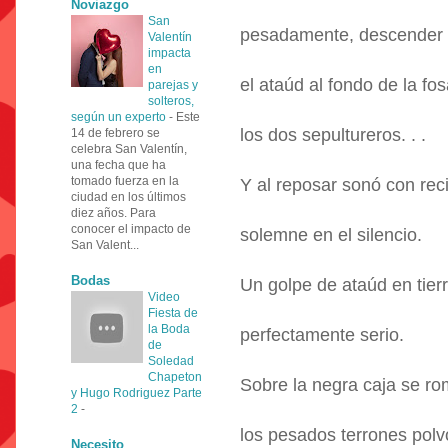
Noviazgo
San
pesadamente, descender 
Valentín
impacta
en
el ataúd al fondo de la fo
parejas y
solteros,
según un experto
-
Este
los dos sepultureros. . .
14 de febrero se
celebra San Valentín,
una fecha que ha
tomado fuerza en la
Y al reposar sonó con rec
ciudad en los últimos
diez años. Para
conocer el impacto de
solemne en el silencio.
San Valent...
Bodas
Un golpe de ataúd en tier
Video
Fiesta de
la Boda
perfectamente serio.
de
Soledad
Chapeton
Sobre la negra caja se r
y Hugo Rodriguez Parte
2
-
los pesados terrones polvo
Necesito