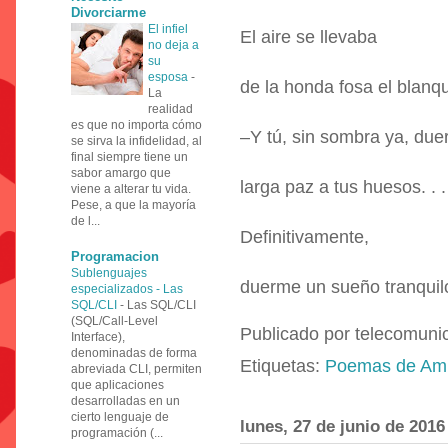
Divorciarme
El infiel
El aire se llevaba
no deja a
su
esposa
-
de la honda fosa el blanqu
La
realidad
es que no importa cómo
–Y tú, sin sombra ya, due
se sirva la infidelidad, al
final siempre tiene un
sabor amargo que
larga paz a tus huesos. . .
viene a alterar tu vida.
Pese, a que la mayoría
de l...
Definitivamente,
Programacion
Sublenguajes
duerme un sueño tranquil
especializados - Las
SQL/CLI
-
Las SQL/CLI
(SQL/Call-Level
Publicado por
telecomuni
Interface),
denominadas de forma
Etiquetas:
Poemas de Ami
abreviada CLI, permiten
que aplicaciones
desarrolladas en un
cierto lenguaje de
lunes, 27 de junio de 2016
programación (...