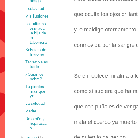
amigo
Esclavitud
que oculta los ojos brilla
Mis ilusiones
Los últimos
versos a
y lo maldigo eternamente
la hija de
la
tabernera
conmovida por la sangre 
Solsticio de
Invierno
Talvez ya es
tarde
¿Quién es
Se ennoblece mi alma a lo
pobre?
Tu pierdes
como si supiera que ha m
más que
yo
La soledad
que con puñales de veng
Madre
De otoño y
mata el cuerpo ya muerto
hojarasca
s
de quien lo ha herido.
►
mayo
(7)