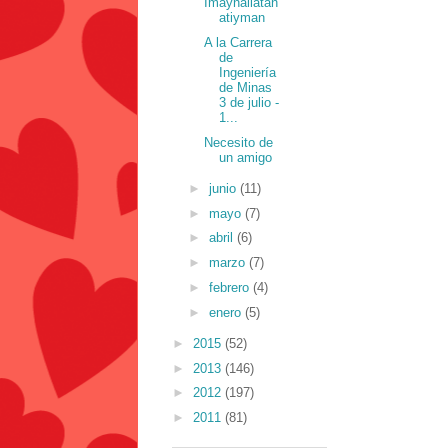
Imaynallatan
atiyman
A la Carrera
de
Ingeniería
de Minas
3 de julio -
1...
Necesito de
un amigo
►
junio
(11)
►
mayo
(7)
►
abril
(6)
►
marzo
(7)
►
febrero
(4)
►
enero
(5)
►
2015
(52)
►
2013
(146)
►
2012
(197)
►
2011
(81)