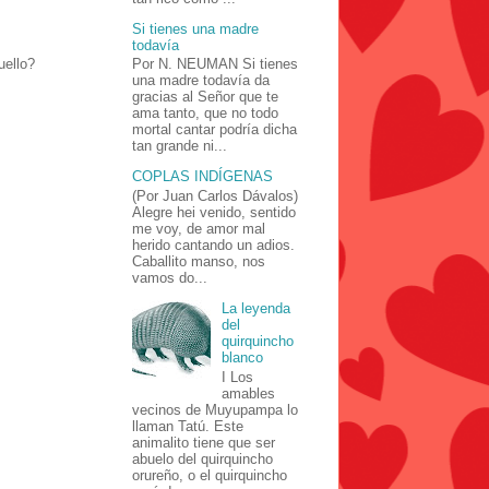
Si tienes una madre
todavía
uello?
Por N. NEUMAN Si tienes
una madre todavía da
gracias al Señor que te
ama tanto, que no todo
mortal cantar podría dicha
tan grande ni...
COPLAS INDÍGENAS
(Por Juan Carlos Dávalos)
Alegre hei venido, sentido
me voy, de amor mal
herido cantando un adios.
Caballito manso, nos
vamos do...
La leyenda
del
quirquincho
blanco
I Los
amables
vecinos de Muyupampa lo
llaman Tatú. Este
animalito tiene que ser
abuelo del quirquincho
orureño, o el quirquincho