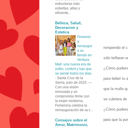
estructuras más
esbeltas, altas y
eficiente...
Belleza, Salud,
Decoracion y
Estetica
Femenin
a
reinaugur
rompiendo el 
a su
tienda en
sólo brillaran 
Ventura
Mall: una nueva era de
¿Cómo pudiera
estilo, confort y lujo que
se siente todos los días
-
Santa Cruz de la
para beber tu a
Sierra, julio de 2025. —
Con una visión
que la mulla qu
renovada y un
compromiso firme con
se cubriera de
la mujer moderna,
Femenina celebra la
¿Cómo pudiera
reinauguración de su t...
para que la pu
Consejos sobre el
Amor, Matrimonio,