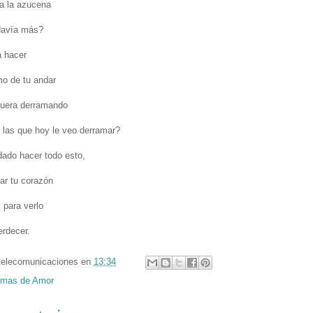
a la azucena
odavía más?
 hacer
mo de tu andar
fuera derramando
 las que hoy le veo derramar?
dado hacer todo esto,
tar tu corazón
 para verlo
rdecer.
telecomunicaciones
en
13:34
mas de Amor