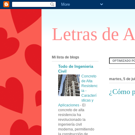
Letras de 
Mi lista de blogs
Todo de Ingenieria
Civil
Concreto
martes, 5 de ju
de Alta
Resistenc
¿Cómo p
ia -
Caracterí
sticas y
Aplicaciones
-
El
concreto de alta
resistencia ha
revolucionado la
ingeniería civil
moderna, permitiendo
la construcción de