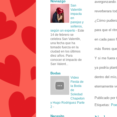
Noviazgo
avergonzando 
San
Valentín
reverberara t
impacta
en
¿Cómo pudiera
parejas y
solteros,
para que el rit
según un experto
-
Este
14 de febrero se
celebra San Valentín,
en cada paso 
una fecha que ha
tomado fuerza en la
más flores que
ciudad en los últimos
diez años. Para
Y si me fuera 
conocer el impacto de
San Valent...
ya podría plan
Bodas
dentro del mío,
Video
Fiesta de
la Boda
eternamente ve
de
Soledad
Publicado por
Chapeton
y Hugo Rodriguez Parte
Etiquetas:
Poe
2
-
Necesito