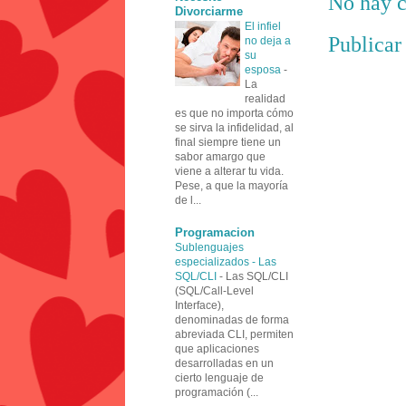
No hay c
Divorciarme
El infiel
Publicar
no deja a
su
esposa
-
La
realidad
es que no importa cómo
se sirva la infidelidad, al
final siempre tiene un
sabor amargo que
viene a alterar tu vida.
Pese, a que la mayoría
de l...
Programacion
Sublenguajes
especializados - Las
SQL/CLI
-
Las SQL/CLI
(SQL/Call-Level
Interface),
denominadas de forma
abreviada CLI, permiten
que aplicaciones
desarrolladas en un
cierto lenguaje de
programación (...