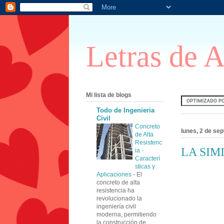
Letras de 
Mi lista de blogs
Todo de Ingenieria
Civil
Concreto
lunes, 2 de se
de Alta
Resistenc
LA SIM
ia -
Caracterí
sticas y
Aplicaciones
-
El
concreto de alta
resistencia ha
revolucionado la
ingeniería civil
moderna, permitiendo
la construcción de