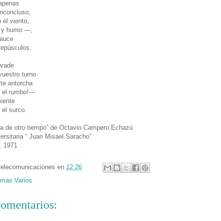
 apenas
inconcluso;
 el viento,
o y humo —,
cauce
repúsculos.
nvade
vuestro turno
te antorcha
é el rumbo!—
miente
 el surco.
ma de otro tiempo” de Octavio Campero Echazú
versitaria “ Juan Misael Saracho”
a. 1971
telecomunicaciones
en
12:26
mas Varios
omentarios: