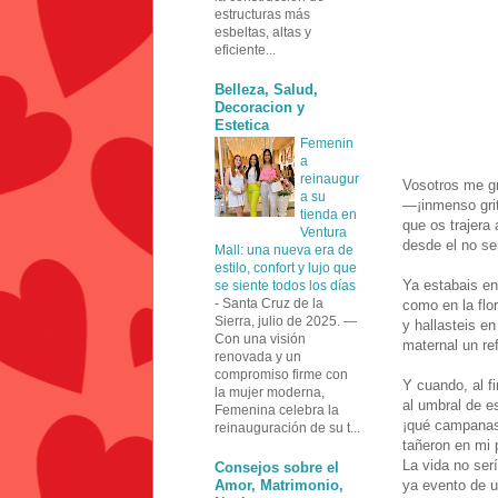
estructuras más
esbeltas, altas y
eficiente...
Belleza, Salud,
Decoracion y
Estetica
Femenin
a
reinaugur
Vosotros me gr
a su
—¡inmenso gr
tienda en
que os trajera 
Ventura
desde el no se
Mall: una nueva era de
estilo, confort y lujo que
Ya estabais en
se siente todos los días
-
Santa Cruz de la
como en la flor,
Sierra, julio de 2025. —
y hallasteis en
Con una visión
maternal un re
renovada y un
compromiso firme con
Y cuando, al fi
la mujer moderna,
al umbral de e
Femenina celebra la
¡qué campanas
reinauguración de su t...
tañeron en mi p
La vida no ser
Consejos sobre el
Amor, Matrimonio,
ya evento de 