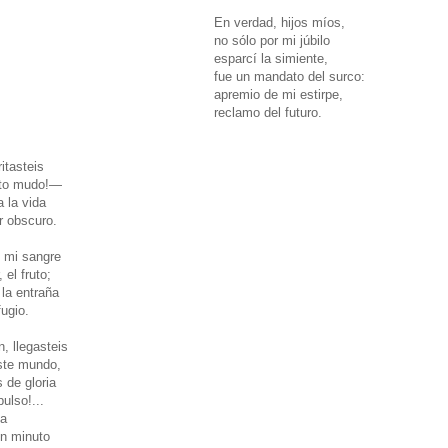
En verdad, hijos míos,
no sólo por mi júbilo
esparcí la simiente,
fue un mandato del surco:
apremio de mi estirpe,
reclamo del futuro.
itasteis
ito mudo!—
a la vida
r obscuro.
 mi sangre
 el fruto;
 la entraña
fugio.
n, llegasteis
ste mundo,
 de gloria
ulso!...
ía
un minuto