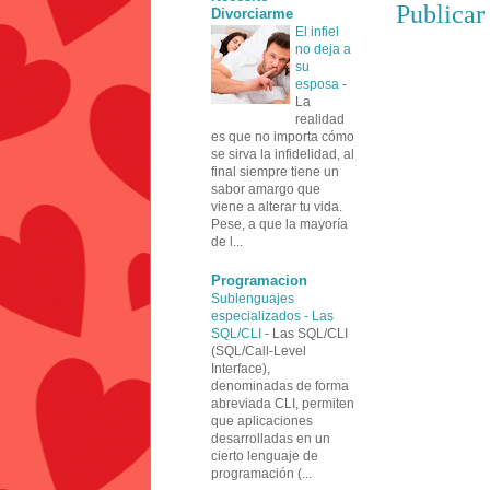
Publicar
Divorciarme
El infiel
no deja a
su
esposa
-
La
realidad
es que no importa cómo
se sirva la infidelidad, al
final siempre tiene un
sabor amargo que
viene a alterar tu vida.
Pese, a que la mayoría
de l...
Programacion
Sublenguajes
especializados - Las
SQL/CLI
-
Las SQL/CLI
(SQL/Call-Level
Interface),
denominadas de forma
abreviada CLI, permiten
que aplicaciones
desarrolladas en un
cierto lenguaje de
programación (...