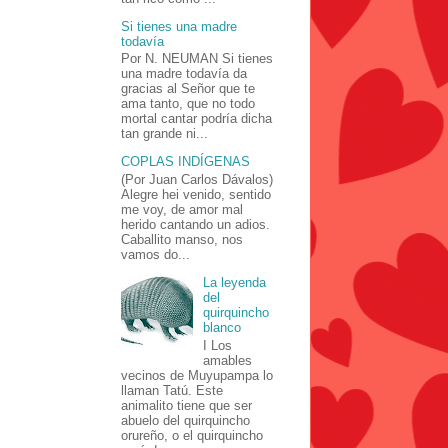
Si tienes una madre
todavía
Por N. NEUMAN Si tienes
una madre todavía da
gracias al Señor que te
ama tanto, que no todo
mortal cantar podría dicha
tan grande ni...
COPLAS INDÍGENAS
(Por Juan Carlos Dávalos)
Alegre hei venido, sentido
me voy, de amor mal
herido cantando un adios.
Caballito manso, nos
vamos do...
La leyenda
del
quirquincho
blanco
I Los
amables
vecinos de Muyupampa lo
llaman Tatú. Este
animalito tiene que ser
abuelo del quirquincho
orureño, o el quirquincho