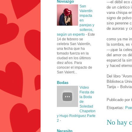
Noviazgo
—el débil eco
San
de un cántico 
Valentín
vana chispa en
impacta
signo de polv
en
sino perenne 
parejas y
de auroras y c
solteros,
según un experto
-
Este
como ya me i
14 de febrero se
celebra San Valentín,
la sombra, es 
una fecha que ha
—¡que la celes
tomado fuerza en la
del amor os d
ciudad en los últimos
esparcid la si
diez años. Para
y haced eterno
conocer el impacto de
San Valent...
Del libro “Aro
Biblioteca Uni
Bodas
Tarija – Bolivi
Video
Fiesta de
la Boda
Publicado por
de
Soledad
Etiquetas:
Poe
Chapeton
y Hugo Rodriguez Parte
2
-
No hay c
Necesito