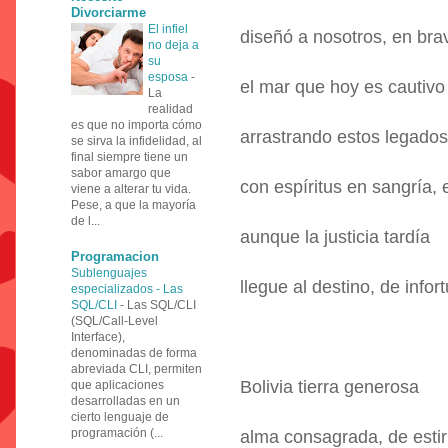
Divorciarme
El infiel
diseñó a nosotros, en bra
no deja a
su
esposa
-
el mar que hoy es cautivo
La
realidad
es que no importa cómo
arrastrando estos legados
se sirva la infidelidad, al
final siempre tiene un
sabor amargo que
con espíritus en sangría,
viene a alterar tu vida.
Pese, a que la mayoría
de l...
aunque la justicia tardía
Programacion
Sublenguajes
llegue al destino, de infor
especializados - Las
SQL/CLI
-
Las SQL/CLI
(SQL/Call-Level
Interface),
denominadas de forma
abreviada CLI, permiten
Bolivia tierra generosa
que aplicaciones
desarrolladas en un
cierto lenguaje de
programación (...
alma consagrada, de esti