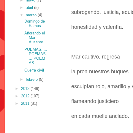
►
mayo
(7)
►
abril
(5)
subrogando, justicia, equ
▼
marzo
(4)
Domingo de
Ramos
honestidad y valentía.
Añorando el
Mar
Ausente
POEMAS.....
POEMAS.
Mar cautivo, regresa
....POEM
AS.....
Guerra civil
la proa nuestros buques
►
febrero
(5)
esculpían rojo, amarillo y
►
2013
(146)
►
2012
(197)
flameando justiciero
►
2011
(81)
en cada muelle anclado.