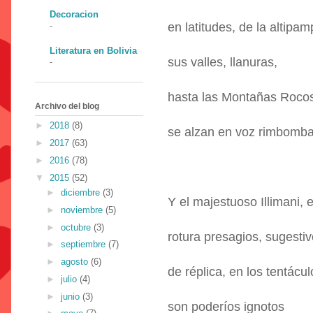
Decoracion
en latitudes, de la altipa
-
Literatura en Bolivia
sus valles, llanuras,
-
hasta las Montañas Roco
Archivo del blog
►
2018
(8)
se alzan en voz rimbomba
►
2017
(63)
►
2016
(78)
▼
2015
(52)
►
diciembre
(3)
Y el majestuoso Illimani, 
►
noviembre
(5)
►
octubre
(3)
rotura presagios, sugesti
►
septiembre
(7)
►
agosto
(6)
de réplica, en los tentácu
►
julio
(4)
►
junio
(3)
son poderíos ignotos