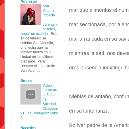
Noviazgo
San
mar que alimentas el num
Valentín
impacta
en
mar seccionada, por ajeno
parejas y
solteros,
según un experto
-
Este
mar arrancada en su savi
14 de febrero se
celebra San Valentín,
una fecha que ha
tomado fuerza en la
mientras la sed, nos devo
ciudad en los últimos
diez años. Para
conocer el impacto de
eres ausencia inextinguibl
San Valent...
Bodas
Video
Fiesta de
la Boda
Nieblas de antaño, confu
de
Soledad
Chapeton
en su lontananza
y Hugo Rodriguez Parte
2
-
Bolívar padre de la Améri
Necesito