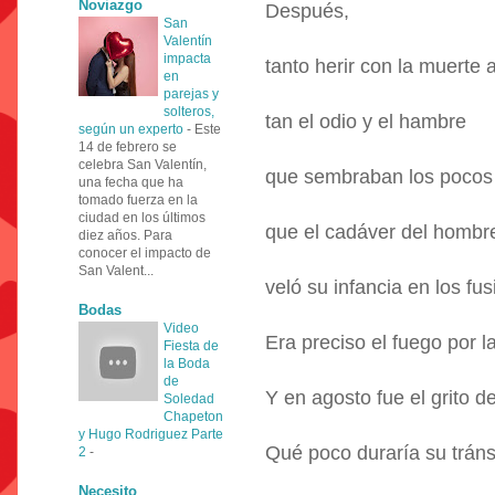
Noviazgo
Después,
San
Valentín
impacta
tanto herir con la muerte 
en
parejas y
solteros,
tan el odio y el hambre
según un experto
-
Este
14 de febrero se
celebra San Valentín,
que sembraban los pocos
una fecha que ha
tomado fuerza en la
ciudad en los últimos
que el cadáver del hombr
diez años. Para
conocer el impacto de
San Valent...
veló su infancia en los fus
Bodas
Video
Era preciso el fuego por la
Fiesta de
la Boda
de
Y en agosto fue el grito d
Soledad
Chapeton
y Hugo Rodriguez Parte
Qué poco duraría su tránsi
2
-
Necesito