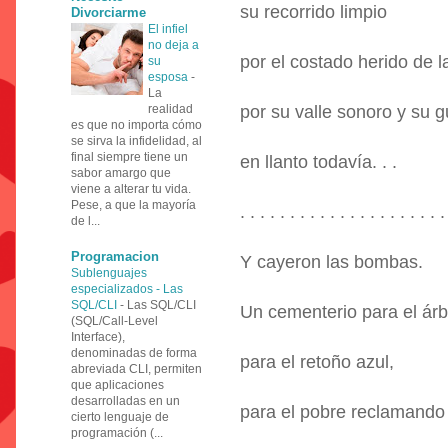
su recorrido limpio
Divorciarme
El infiel
no deja a
por el costado herido de la
su
esposa
-
La
realidad
por su valle sonoro y su g
es que no importa cómo
se sirva la infidelidad, al
final siempre tiene un
en llanto todavía. . .
sabor amargo que
viene a alterar tu vida.
Pese, a que la mayoría
. . . . . . . . . . . . . . . . . . . . .
de l...
Programacion
Y cayeron las bombas.
Sublenguajes
especializados - Las
SQL/CLI
-
Las SQL/CLI
Un cementerio para el árb
(SQL/Call-Level
Interface),
denominadas de forma
para el retoño azul,
abreviada CLI, permiten
que aplicaciones
desarrolladas en un
para el pobre reclamando
cierto lenguaje de
programación (...