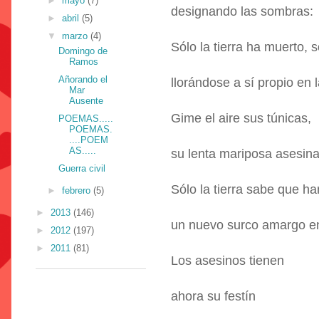
►
mayo
(7)
designando las sombras:
►
abril
(5)
▼
marzo
(4)
Sólo la tierra ha muerto, s
Domingo de
Ramos
Añorando el
llorándose a sí propio en 
Mar
Ausente
Gime el aire sus túnicas,
POEMAS.....
POEMAS.
....POEM
AS.....
su lenta mariposa asesin
Guerra civil
Sólo la tierra sabe que ha
►
febrero
(5)
►
2013
(146)
un nuevo surco amargo en
►
2012
(197)
►
2011
(81)
Los asesinos tienen
ahora su festín