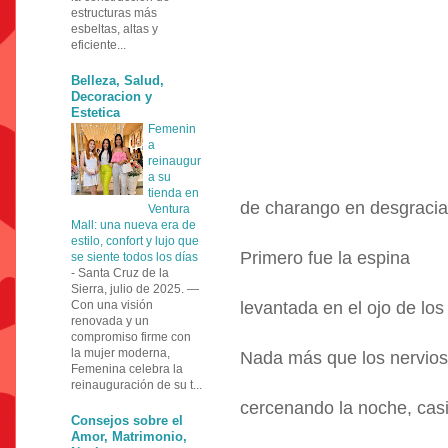
estructuras más
esbeltas, altas y
eficiente...
Belleza, Salud,
Decoracion y
Estetica
Femenin
a
reinaugur
a su
tienda en
de charango en desgracia
Ventura
Mall: una nueva era de
estilo, confort y lujo que
Primero fue la espina
se siente todos los días
-
Santa Cruz de la
Sierra, julio de 2025. —
Con una visión
levantada en el ojo de los
renovada y un
compromiso firme con
la mujer moderna,
Nada más que los nervios
Femenina celebra la
reinauguración de su t...
cercenando la noche, casi
Consejos sobre el
Amor, Matrimonio,