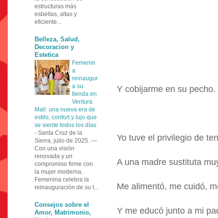
estructuras más
esbeltas, altas y
eficiente...
Belleza, Salud,
Decoracion y
Estetica
Femenin
a
reinaugur
a su
Y cobijarme en su pecho.
tienda en
Ventura
Mall: una nueva era de
estilo, confort y lujo que
se siente todos los días
-
Santa Cruz de la
Yo tuve el privilegio de te
Sierra, julio de 2025. —
Con una visión
renovada y un
A una madre sustituta mu
compromiso firme con
la mujer moderna,
Femenina celebra la
Me alimentó, me cuidó, me
reinauguración de su t...
Consejos sobre el
Y me educó junto a mi pa
Amor, Matrimonio,