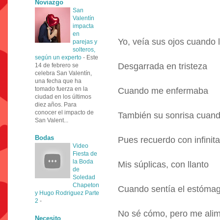
Noviazgo
San
Valentín
impacta
en
Yo, veía sus ojos cuando l
parejas y
solteros,
según un experto
-
Este
Desgarrada en tristeza
14 de febrero se
celebra San Valentín,
una fecha que ha
tomado fuerza en la
Cuando me enfermaba
ciudad en los últimos
diez años. Para
conocer el impacto de
También su sonrisa cuand
San Valent...
Bodas
Pues recuerdo con infinit
Video
Fiesta de
la Boda
Mis súplicas, con llanto
de
Soledad
Chapeton
Cuando sentía el estómag
y Hugo Rodriguez Parte
2
-
No sé cómo, pero me ali
Necesito