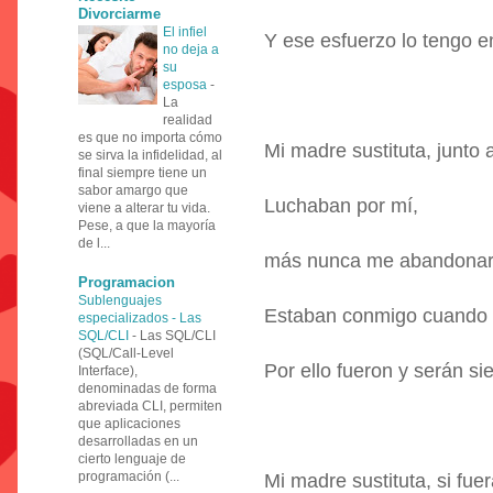
Divorciarme
El infiel
Y ese esfuerzo lo tengo 
no deja a
su
esposa
-
La
realidad
es que no importa cómo
Mi madre sustituta, junto 
se sirva la infidelidad, al
final siempre tiene un
sabor amargo que
Luchaban por mí,
viene a alterar tu vida.
Pese, a que la mayoría
de l...
más nunca me abandona
Programacion
Sublenguajes
Estaban conmigo cuando l
especializados - Las
SQL/CLI
-
Las SQL/CLI
(SQL/Call-Level
Por ello fueron y serán s
Interface),
denominadas de forma
abreviada CLI, permiten
que aplicaciones
desarrolladas en un
cierto lenguaje de
programación (...
Mi madre sustituta, si fue