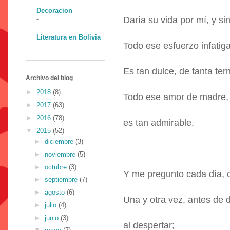
Decoracion
Daría su vida por mí, y si
-
Literatura en Bolivia
Todo ese esfuerzo infatig
-
Es tan dulce, de tanta ter
Archivo del blog
►
2018
(8)
Todo ese amor de madre,
►
2017
(63)
►
2016
(78)
es tan admirable.
▼
2015
(52)
►
diciembre
(3)
►
noviembre
(5)
►
octubre
(3)
Y me pregunto cada día,
►
septiembre
(7)
►
agosto
(6)
Una y otra vez, antes de d
►
julio
(4)
►
junio
(3)
al despertar;