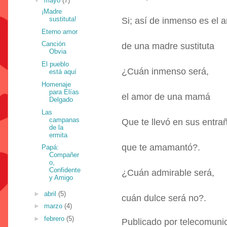
▼
mayo
(7)
¡Madre
sustituta!
Si; así de inmenso es el 
Eterno amor
Canción
de una madre sustituta
Obvia
El pueblo
¿Cuán inmenso será,
está aquí
Homenaje
para Elías
el amor de una mamá
Delgado
Las
campanas
Que te llevó en sus entra
de la
ermita
que te amamantó?.
Papá:
Compañer
o,
Confidente
¿Cuán admirable será,
y Amigo
►
abril
(5)
cuán dulce será no?.
►
marzo
(4)
►
febrero
(5)
Publicado por
telecomuni