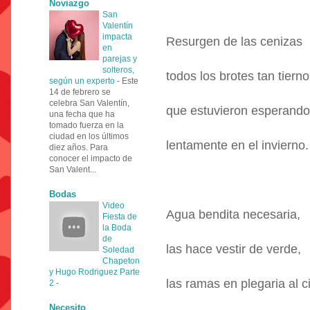
Noviazgo
San
Valentín
impacta
Resurgen de las cenizas
en
parejas y
solteros,
todos los brotes tan tierno
según un experto
-
Este
14 de febrero se
celebra San Valentín,
que estuvieron esperando
una fecha que ha
tomado fuerza en la
ciudad en los últimos
lentamente en el invierno.
diez años. Para
conocer el impacto de
San Valent...
Bodas
Video
Agua bendita necesaria,
Fiesta de
la Boda
de
las hace vestir de verde,
Soledad
Chapeton
y Hugo Rodriguez Parte
las ramas en plegaria al ci
2
-
Necesito