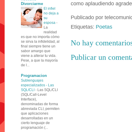
como aplaudiendo agrade
Divorciarme
El infiel
no deja a
Publicado por
telecomuni
su
esposa
-
Etiquetas:
Poetas
La
realidad
es que no importa cómo
No hay comentarios
se sirva la infidelidad, al
final siempre tiene un
sabor amargo que
Publicar un coment
viene a alterar tu vida.
Pese, a que la mayoría
de l...
Programacion
Sublenguajes
especializados - Las
SQL/CLI
-
Las SQL/CLI
(SQL/Call-Level
Interface),
denominadas de forma
abreviada CLI, permiten
que aplicaciones
desarrolladas en un
cierto lenguaje de
programación (...