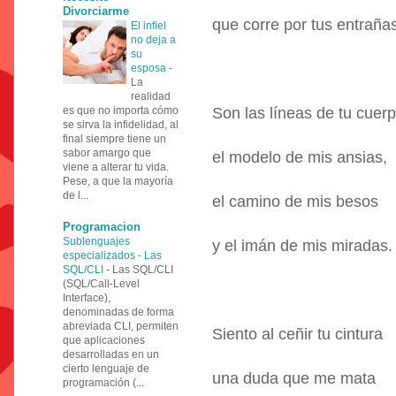
Divorciarme
que corre por tus entrañas
El infiel
no deja a
su
esposa
-
La
realidad
es que no importa cómo
Son las líneas de tu cuer
se sirva la infidelidad, al
final siempre tiene un
sabor amargo que
el modelo de mis ansias,
viene a alterar tu vida.
Pese, a que la mayoría
de l...
el camino de mis besos
Programacion
Sublenguajes
y el imán de mis miradas.
especializados - Las
SQL/CLI
-
Las SQL/CLI
(SQL/Call-Level
Interface),
denominadas de forma
abreviada CLI, permiten
Siento al ceñir tu cintura
que aplicaciones
desarrolladas en un
cierto lenguaje de
una duda que me mata
programación (...