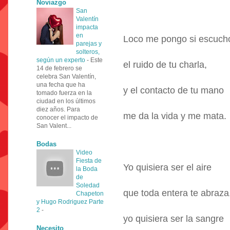
Noviazgo
San
Valentín
impacta
en
Loco me pongo si escuch
parejas y
solteros,
según un experto
-
Este
el ruido de tu charla,
14 de febrero se
celebra San Valentín,
una fecha que ha
y el contacto de tu mano
tomado fuerza en la
ciudad en los últimos
diez años. Para
me da la vida y me mata.
conocer el impacto de
San Valent...
Bodas
Video
Fiesta de
Yo quisiera ser el aire
la Boda
de
Soledad
que toda entera te abraza
Chapeton
y Hugo Rodriguez Parte
2
-
yo quisiera ser la sangre
Necesito