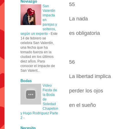
Noviazgo
55
San
Valentín
impacta
La nada
en
parejas y
solteros,
es obligatoria
según un experto
-
Este
14 de febrero se
celebra San Valentín,
una fecha que ha
tomado fuerza en la
ciudad en los últimos
56
diez años. Para
conocer el impacto de
San Valent...
La libertad implica
Bodas
Video
perder los ojos
Fiesta de
la Boda
de
Soledad
en el sueño
Chapeton
y Hugo Rodriguez Parte
2
-
Necesito