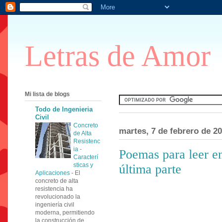
Letras de Amor
Mi lista de blogs
Todo de Ingenieria
Civil
Concreto
martes, 7 de febrero de 2
de Alta
Resistenc
ia -
Poemas para leer en
Caracterí
sticas y
última parte
Aplicaciones
-
El
concreto de alta
resistencia ha
revolucionado la
ingeniería civil
moderna, permitiendo
la construcción de