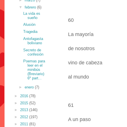
►
marzo
(7)
▼
febrero
(6)
La vida es
sueño
60
Alusión
Tragedia
La mayoría
Antofagasta
boliviano
de nosotros
Secreto de
confesión
Poemas para
vino de cabeza
leer en el
minibús
(Breviario)
al mundo
6º part...
►
enero
(7)
►
2016
(78)
►
2015
(52)
61
►
2013
(146)
►
2012
(197)
A un paso
►
2011
(81)