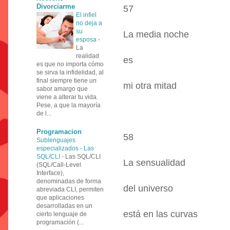
Divorciarme
57
El infiel
no deja a
su
La media noche
esposa
-
La
realidad
es
es que no importa cómo
se sirva la infidelidad, al
final siempre tiene un
mi otra mitad
sabor amargo que
viene a alterar tu vida.
Pese, a que la mayoría
de l...
Programacion
58
Sublenguajes
especializados - Las
SQL/CLI
-
Las SQL/CLI
La sensualidad
(SQL/Call-Level
Interface),
denominadas de forma
del universo
abreviada CLI, permiten
que aplicaciones
desarrolladas en un
está en las curvas
cierto lenguaje de
programación (...