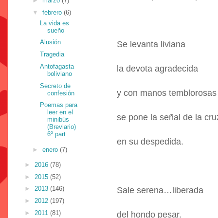
►
marzo
(7)
▼
febrero
(6)
La vida es
sueño
Alusión
Se levanta liviana
Tragedia
Antofagasta
la devota agradecida
boliviano
Secreto de
y con manos temblorosas
confesión
Poemas para
leer en el
se pone la señal de la cru
minibús
(Breviario)
6º part...
en su despedida.
►
enero
(7)
►
2016
(78)
►
2015
(52)
►
2013
(146)
Sale serena…liberada
►
2012
(197)
►
2011
(81)
del hondo pesar.