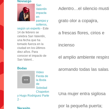
Noviazgo
San
Adentro…el silencio musti
Valentín
impacta
en
grato olor a copajira,
parejas y
solteros,
según un experto
-
Este
a frescas flores, cirios e
14 de febrero se
celebra San Valentín,
una fecha que ha
tomado fuerza en la
incienso
ciudad en los últimos
diez años. Para
conocer el impacto de
el amplio ambiente respir
San Valent...
Bodas
aromando todas las salas
Video
Fiesta de
la Boda
de
Soledad
Chapeton
Una mujer entra sigilosa
y Hugo Rodriguez Parte
2
-
por la pequeña puerta;
Necesito