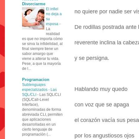
Divorciarme
El infiel
no quiere por nadie ser vi
no deja a
su
esposa
-
De rodillas postrada ante 
La
realidad
es que no importa cómo
reverente inclina la cabez
se sirva la infidelidad, al
final siempre tiene un
sabor amargo que
y se persigna.
viene a alterar tu vida.
Pese, a que la mayoría
de l...
Programacion
Sublenguajes
Hablando muy quedo
especializados - Las
SQL/CLI
-
Las SQL/CLI
(SQL/Call-Level
con voz que se apaga
Interface),
denominadas de forma
abreviada CLI, permiten
el corazón vacía sus pesa
que aplicaciones
desarrolladas en un
cierto lenguaje de
programación (...
por los angustiosos ojos