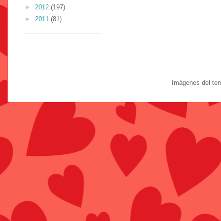
►
2012
(197)
►
2011
(81)
Imágenes del te