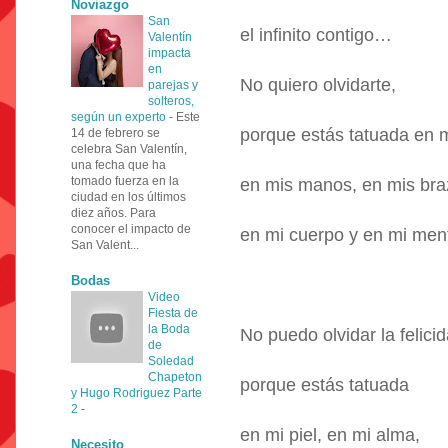
Noviazgo
San
el infinito contigo…
Valentín
impacta
en
No quiero olvidarte,
parejas y
solteros,
según un experto
-
Este
porque estás tatuada en m
14 de febrero se
celebra San Valentín,
una fecha que ha
tomado fuerza en la
en mis manos, en mis bra
ciudad en los últimos
diez años. Para
conocer el impacto de
en mi cuerpo y en mi me
San Valent...
Bodas
Video
Fiesta de
la Boda
No puedo olvidar la felicid
de
Soledad
Chapeton
porque estás tatuada
y Hugo Rodriguez Parte
2
-
en mi piel, en mi alma,
Necesito