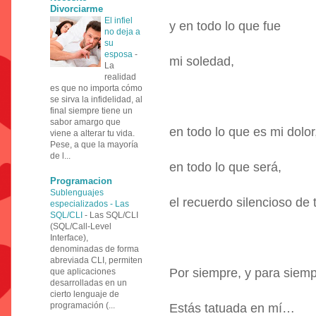
Divorciarme
El infiel
y en todo lo que fue
no deja a
su
esposa
-
mi soledad,
La
realidad
es que no importa cómo
se sirva la infidelidad, al
final siempre tiene un
sabor amargo que
en todo lo que es mi dolor
viene a alterar tu vida.
Pese, a que la mayoría
de l...
en todo lo que será,
Programacion
Sublenguajes
el recuerdo silencioso d
especializados - Las
SQL/CLI
-
Las SQL/CLI
(SQL/Call-Level
Interface),
denominadas de forma
abreviada CLI, permiten
Por siempre, y para siemp
que aplicaciones
desarrolladas en un
cierto lenguaje de
programación (...
Estás tatuada en mí…