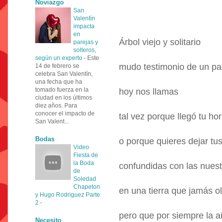
Noviazgo
San
Valentín
impacta
en
Árbol viejo y solitario
parejas y
solteros,
según un experto
-
Este
mudo testimonio de un pa
14 de febrero se
celebra San Valentín,
una fecha que ha
tomado fuerza en la
hoy nos llamas
ciudad en los últimos
diez años. Para
conocer el impacto de
tal vez porque llegó tu hor
San Valent...
Bodas
o porque quieres dejar tus
Video
Fiesta de
la Boda
confundidas con las nues
de
Soledad
Chapeton
en una tierra que jamás o
y Hugo Rodriguez Parte
2
-
pero que por siempre la 
Necesito