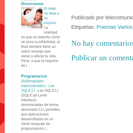
Divorciarme
El infiel
no deja a
Publicado por
telecomuni
su
esposa
-
Etiquetas:
Poemas Varios
La
realidad
es que no importa cómo
No hay comentarios
se sirva la infidelidad, al
final siempre tiene un
sabor amargo que
Publicar un coment
viene a alterar tu vida.
Pese, a que la mayoría
de l...
Programacion
Sublenguajes
especializados - Las
SQL/CLI
-
Las SQL/CLI
(SQL/Call-Level
Interface),
denominadas de forma
abreviada CLI, permiten
que aplicaciones
desarrolladas en un
cierto lenguaje de
programación (...