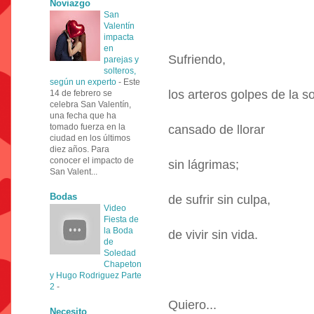
Noviazgo
San
Valentín
impacta
en
Sufriendo,
parejas y
solteros,
según un experto
-
Este
los arteros golpes de la s
14 de febrero se
celebra San Valentín,
una fecha que ha
tomado fuerza en la
cansado de llorar
ciudad en los últimos
diez años. Para
conocer el impacto de
sin lágrimas;
San Valent...
Bodas
de sufrir sin culpa,
Video
Fiesta de
la Boda
de vivir sin vida.
de
Soledad
Chapeton
y Hugo Rodriguez Parte
2
-
Quiero...
Necesito