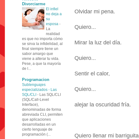
Divorciarme
El infiel
Olvidar mi pena.
no deja a
su
esposa
-
Quiero...
La
realidad
es que no importa cómo
Mirar la luz del día.
se sirva la infidelidad, al
final siempre tiene un
sabor amargo que
Quiero...
viene a alterar tu vida.
Pese, a que la mayoría
de l...
Sentir el calor,
Programacion
Sublenguajes
Quiero...
especializados - Las
SQL/CLI
-
Las SQL/CLI
(SQL/Call-Level
alejar la oscuridad fría.
Interface),
denominadas de forma
abreviada CLI, permiten
que aplicaciones
desarrolladas en un
cierto lenguaje de
programación (...
Quiero llenar mi barriguit