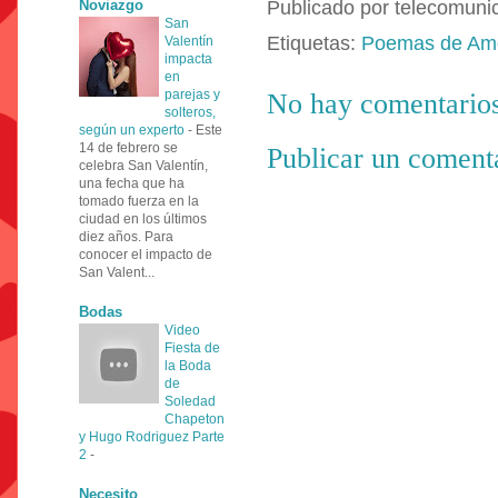
Noviazgo
Publicado por
telecomuni
San
Etiquetas:
Poemas de Am
Valentín
impacta
en
parejas y
No hay comentarios
solteros,
según un experto
-
Este
14 de febrero se
Publicar un coment
celebra San Valentín,
una fecha que ha
tomado fuerza en la
ciudad en los últimos
diez años. Para
conocer el impacto de
San Valent...
Bodas
Video
Fiesta de
la Boda
de
Soledad
Chapeton
y Hugo Rodriguez Parte
2
-
Necesito