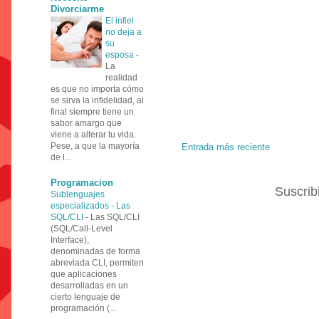
Divorciarme
El infiel
no deja a
su
esposa
-
La
realidad
es que no importa cómo
se sirva la infidelidad, al
final siempre tiene un
sabor amargo que
viene a alterar tu vida.
Pese, a que la mayoría
Entrada más reciente
de l...
Programacion
Suscrib
Sublenguajes
especializados - Las
SQL/CLI
-
Las SQL/CLI
(SQL/Call-Level
Interface),
denominadas de forma
abreviada CLI, permiten
que aplicaciones
desarrolladas en un
cierto lenguaje de
programación (...