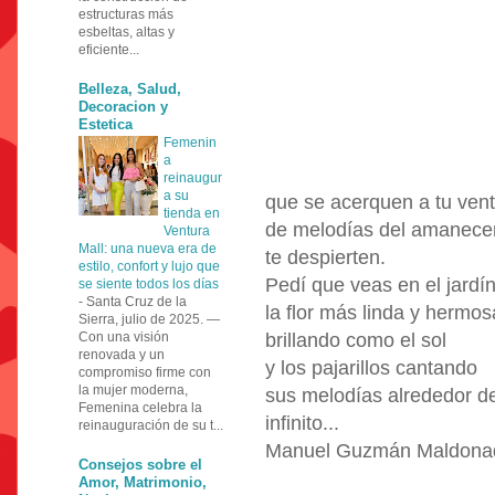
estructuras más
esbeltas, altas y
eficiente...
Belleza, Salud,
Decoracion y
Estetica
Femenin
a
reinaugur
a su
que se acerquen a tu ven
tienda en
de melodías del amanecer
Ventura
Mall: una nueva era de
te despierten.
estilo, confort y lujo que
Pedí que veas en el jardí
se siente todos los días
-
Santa Cruz de la
la flor más linda y hermos
Sierra, julio de 2025. —
Con una visión
brillando como el sol
renovada y un
y los pajarillos cantando
compromiso firme con
la mujer moderna,
sus melodías alrededor de
Femenina celebra la
infinito...
reinauguración de su t...
Manuel Guzmán Maldona
Consejos sobre el
Amor, Matrimonio,