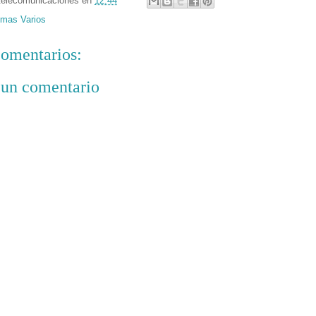
telecomunicaciones
en
12:44
mas Varios
omentarios:
 un comentario