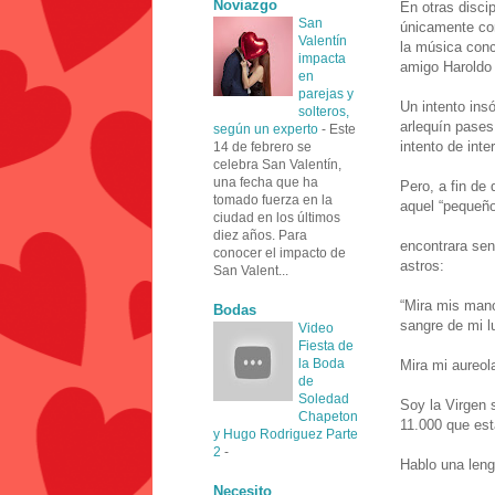
Noviazgo
En otras disci
San
únicamente con
Valentín
la música conc
impacta
amigo Haroldo
en
parejas y
Un intento ins
solteros,
arlequín pases
según un experto
-
Este
intento de int
14 de febrero se
celebra San Valentín,
una fecha que ha
Pero, a fin de 
tomado fuerza en la
aquel “pequeño
ciudad en los últimos
diez años. Para
encontrara sen
conocer el impacto de
astros:
San Valent...
“Mira mis mano
Bodas
sangre de mi l
Video
Fiesta de
la Boda
Mira mi aureol
de
Soledad
Soy la Virgen 
Chapeton
11.000 que es
y Hugo Rodriguez Parte
2
-
Hablo una leng
Necesito