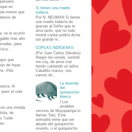
 peruano,
oque en
Si tienes una madre
nada menos que
todavía
ilenos de
Por N. NEUMAN Si tienes
una madre todavía da
gracias al Señor que te
ama tanto, que no todo
r, se le ocurrió
mortal cantar podría dicha
egable más alto
tan grande ni...
evadas, para
COPLAS INDÍGENAS
lírica…
(Por Juan Carlos Dávalos)
Alegre hei venido, sentido
iegos que
me voy, de amor mal
ojo de hojas
herido cantando un adios.
via, ¡Haz
Caballito manso, nos
vamos do...
La leyenda
oesía. Al
del
 pues el vate
quirquincho
blanco
I Los
amables
 con una mirada
vecinos de Muyupampa lo
lula, de
llaman Tatú. Este
su “Leda
animalito tiene que ser
tes.
abuelo del quirquincho
orureño, o el quirquincho