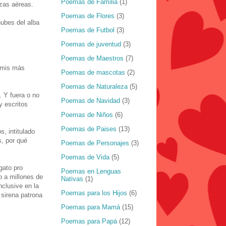
Poemas de Familia
(1)
zas aéreas.
Poemas de Flores
(3)
ubes del alba
Poemas de Futbol
(3)
Poemas de juventud
(3)
Poemas de Maestros
(7)
s mis más
Poemas de mascotas
(2)
Poemas de Naturaleza
(5)
. Y fuera o no
Poemas de Navidad
(3)
y escritos
Poemas de Niños
(6)
Poemas de Paises
(13)
, intitulado
s, por qué
Poemas de Personajes
(3)
Poemas de Vida
(5)
gato pro
Poemas en Lenguas
o a millones de
Nativas
(1)
nclusive en la
Poemas para los Hijos
(6)
 sirena patrona
Poemas para Mamá
(15)
Poemas para Papá
(12)