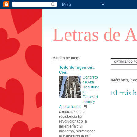
Letras de 
Mi lista de blogs
Todo de Ingenieria
Civil
Concreto
miércoles, 7 d
de Alta
Resistenc
El más b
ia -
Caracterí
sticas y
Aplicaciones
-
El
concreto de alta
resistencia ha
revolucionado la
ingeniería civil
moderna, permitiendo
la construcción de