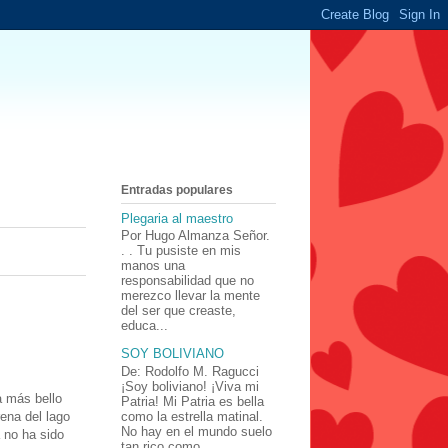
Entradas populares
Plegaria al maestro
Por Hugo Almanza Señor.
. . Tu pusiste en mis
manos una
responsabilidad que no
merezco llevar la mente
del ser que creaste,
educa...
SOY BOLIVIANO
De: Rodolfo M. Ragucci
¡Soy boliviano! ¡Viva mi
 más bello
Patria! Mi Patria es bella
ena del lago
como la estrella matinal.
No hay en el mundo suelo
a no ha sido
tan rico como ...