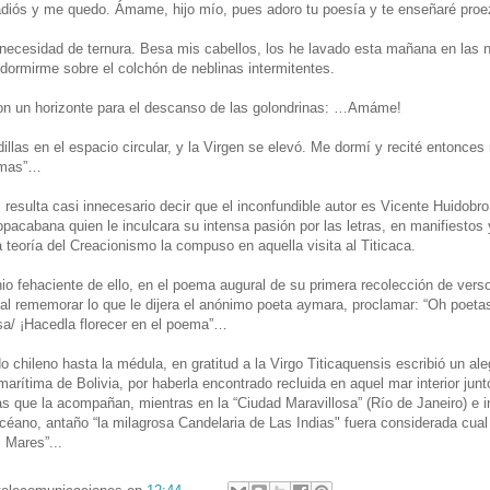
diós y me quedo. Ámame, hijo mío, pues adoro tu poesía y te enseñaré proe
ecesidad de ternura. Besa mis cabellos, los he lavado esta mañana en las n
 dormirme sobre el colchón de neblinas intermitentes.
on un horizonte para el descanso de las golondrinas: …Amáme!
illas en el espacio circular, y la Virgen se elevó. Me dormí y recité entonce
emas”…
 resulta casi innecesario decir que el inconfundible autor es Vicente Huidobro
opacabana quien le inculcara su intensa pasión por las letras, en manifiestos 
a teoría del Creacionismo la compuso en aquella visita al Titicaca.
o fehaciente de ello, en el poema augural de su primera recolección de versos
, al rememorar lo que le dijera el anónimo poeta aymara, proclamar: “Oh poeta
osa/ ¡Hacedla florecer en el poema”…
 chileno hasta la médula, en gratitud a la Virgo Titicaquensis escribió un ale
marítima de Bolivia, por haberla encontrado recluida en aquel mar interior junt
s que la acompañan, mientras en la “Ciudad Maravillosa” (Río de Janeiro) e i
 océano, antaño “la milagrosa Candelaria de Las Indias" fuera considerada cual
 Mares”...