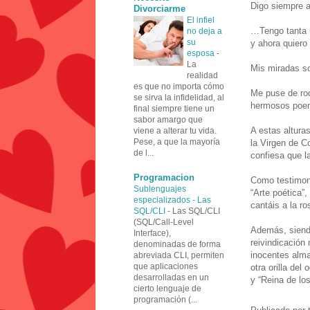
Digo siempre a
Divorciarme
El infiel
…Tengo tanta n
no deja a
su
y ahora quiero
esposa
-
La
Mis miradas s
realidad
es que no importa cómo
Me puse de rod
se sirva la infidelidad, al
hermosos po
final siempre tiene un
sabor amargo que
A estas alturas
viene a alterar tu vida.
Pese, a que la mayoría
la Virgen de C
de l...
confiesa que l
Programacion
Como testimoni
Sublenguajes
“Arte poética”
especializados - Las
cantáis a la r
SQL/CLI
-
Las SQL/CLI
(SQL/Call-Level
Además, siendo
Interface),
reivindicación 
denominadas de forma
inocentes alma
abreviada CLI, permiten
que aplicaciones
otra orilla del
desarrolladas en un
y “Reina de los
cierto lenguaje de
programación (...