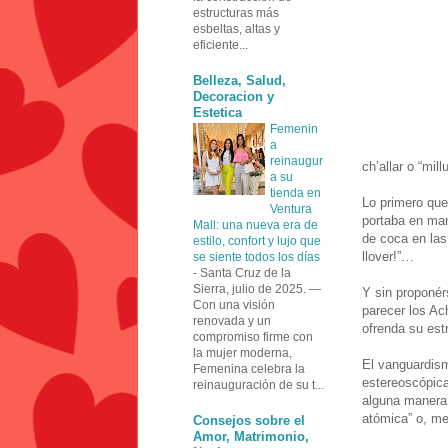
estructuras más
esbeltas, altas y
eficiente...
Belleza, Salud,
Decoracion y
Estetica
Femenin
a
reinaugur
ch’allar o “mil
a su
tienda en
Lo primero que 
Ventura
portaba en man
Mall: una nueva era de
de coca en las
estilo, confort y lujo que
llover!”…
se siente todos los días
-
Santa Cruz de la
Sierra, julio de 2025. —
Y sin proponér
Con una visión
parecer los A
renovada y un
ofrenda su estr
compromiso firme con
la mujer moderna,
El vanguardism
Femenina celebra la
estereoscópica
reinauguración de su t...
alguna manera 
atómica” o, me
Consejos sobre el
Amor, Matrimonio,