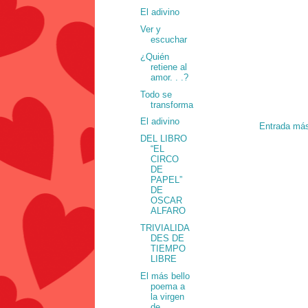
El adivino
Ver y
escuchar
¿Quién
retiene al
amor. . .?
Todo se
transforma
El adivino
Entrada más
DEL LIBRO
“EL
CIRCO
DE
PAPEL”
DE
OSCAR
ALFARO
TRIVIALIDA
DES DE
TIEMPO
LIBRE
El más bello
poema a
la virgen
de