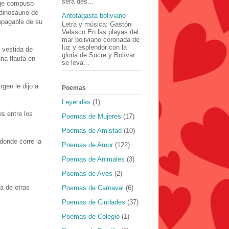
será des...
age compuso
dinosaurio de
Antofagasta boliviano
mpagable de su
Letra y música: Gastón
Velasco En las playas del
mar boliviano coronada de
luz y esplendor con la
o vestida de
gloria de Sucre y Bolívar
una flauta en
se leva...
rgen le dijo a
Poemas
Leyendas
(1)
s entre los
Poemas de Mujeres
(17)
Poemas de Amistad
(10)
donde corre la
Poemas de Amor
(122)
Poemas de Animales
(3)
Poemas de Aves
(2)
a de otras
Poemas de Carnaval
(6)
Poemas de Ciudades
(37)
Poemas de Colegio
(1)