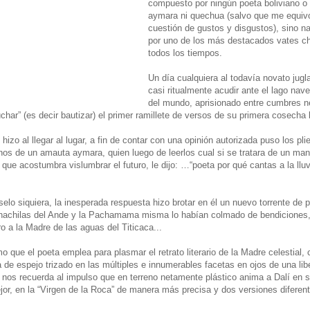
compuesto por ningún poeta boliviano o
aymara ni quechua (salvo que me equiv
cuestión de gustos y disgustos), sino 
por uno de los más destacados vates ch
todos los tiempos.
Un día cualquiera al todavía novato jugla
casi ritualmente acudir ante el lago nav
del mundo, aprisionado entre cumbres n
luchar” (es decir bautizar) el primer ramillete de versos de su primera cosecha 
hizo al llegar al lugar, a fin de contar con una opinión autorizada puso los pl
os de un amauta aymara, quien luego de leerlos cual si se tratara de un man
 que acostumbra vislumbrar el futuro, le dijo: …“poeta por qué cantas a la llu
selo siquiera, la inesperada respuesta hizo brotar en él un nuevo torrente de p
chachilas del Ande y la Pachamama misma lo habían colmado de bendiciones,
o a la Madre de las aguas del Titicaca...
o que el poeta emplea para plasmar el retrato literario de la Madre celestial,
 de espejo trizado en las múltiples e innumerables facetas en ojos de una libé
nos recuerda al impulso que en terreno netamente plástico anima a Dalí en 
jor, en la “Virgen de la Roca” de manera más precisa y dos versiones diferen