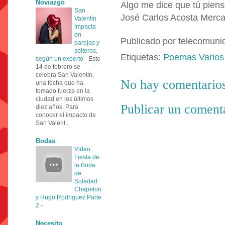
Noviazgo
Algo me dice que tú piens
San
José Carlos Acosta Merc
Valentín
impacta
en
Publicado por
telecomuni
parejas y
solteros,
Etiquetas:
Poemas Varios
según un experto
-
Este
14 de febrero se
celebra San Valentín,
No hay comentarios
una fecha que ha
tomado fuerza en la
ciudad en los últimos
Publicar un coment
diez años. Para
conocer el impacto de
San Valent...
Bodas
Video
Fiesta de
la Boda
de
Soledad
Chapeton
y Hugo Rodriguez Parte
2
-
Necesito