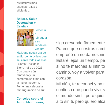
estructuras más
esbeltas, altas y
eficiente...
Belleza, Salud,
Decoracion y
Estetica
Femenin
a
reinaugur
a su
sigo creyendo firmemente 
tienda en
Parece que nuestros camin
Ventura
Mall: una nueva era de
empreñó en no darnos ning
estilo, confort y lujo que
Estaré lejos un tiempo, per
se siente todos los días
-
Santa Cruz de la
si no te marchas al infini
Sierra, julio de 2025. —
Con una visión
camino, voy a volver para
renovada y un
corazón.
compromiso firme con
la mujer moderna,
Mi niña, te reconocí y no
Femenina celebra la
confieso que puedo vivir si
reinauguración de su t...
el mundo sin ti, pero quie
Consejos sobre el
alto sin ti, pero quiero al
Amor, Matrimonio,