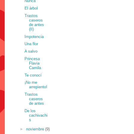
Nunca
El árbol
Trastos
caseros
de antes
(II)
Impotencia
Una flor
A salvo
Princesa
Flavia
Camila
Te conocí
¡No me
arrepiento!
Trastos
caseros
de antes
De los
cachivachi
s
►
noviembre
(9)