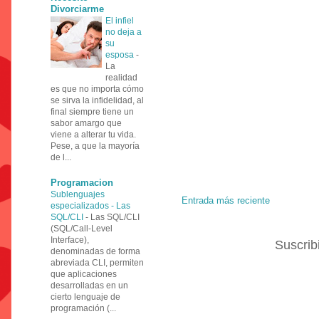
Divorciarme
El infiel
no deja a
su
esposa
-
La
realidad
es que no importa cómo
se sirva la infidelidad, al
final siempre tiene un
sabor amargo que
viene a alterar tu vida.
Pese, a que la mayoría
de l...
Programacion
Sublenguajes
Entrada más reciente
especializados - Las
SQL/CLI
-
Las SQL/CLI
(SQL/Call-Level
Interface),
Suscrib
denominadas de forma
abreviada CLI, permiten
que aplicaciones
desarrolladas en un
cierto lenguaje de
programación (...