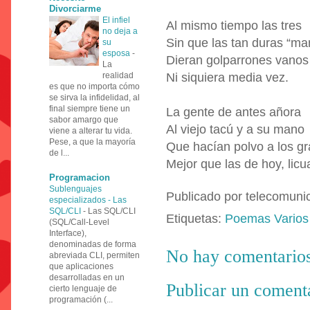
Divorciarme
El infiel
Al mismo tiempo las tres
no deja a
Sin que las tan duras “ma
su
esposa
-
Dieran golparrones vanos
La
realidad
Ni siquiera media vez.
es que no importa cómo
se sirva la infidelidad, al
final siempre tiene un
La gente de antes añora
sabor amargo que
Al viejo tacú y a su mano
viene a alterar tu vida.
Pese, a que la mayoría
Que hacían polvo a los g
de l...
Mejor que las de hoy, licu
Programacion
Sublenguajes
Publicado por
telecomuni
especializados - Las
SQL/CLI
-
Las SQL/CLI
Etiquetas:
Poemas Varios
(SQL/Call-Level
Interface),
denominadas de forma
No hay comentarios
abreviada CLI, permiten
que aplicaciones
desarrolladas en un
Publicar un coment
cierto lenguaje de
programación (...