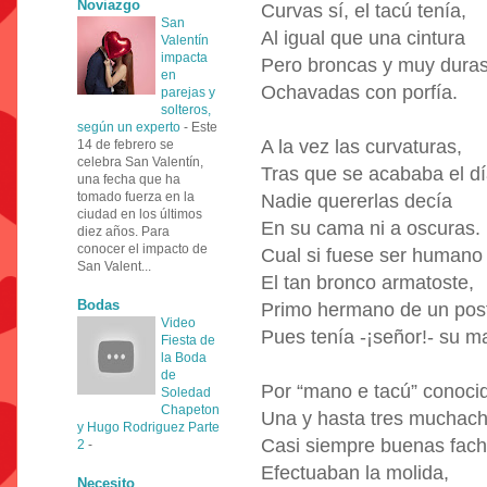
Noviazgo
Curvas sí, el tacú tenía,
San
Al igual que una cintura
Valentín
impacta
Pero broncas y muy duras
en
Ochavadas con porfía.
parejas y
solteros,
según un experto
-
Este
A la vez las curvaturas,
14 de febrero se
celebra San Valentín,
Tras que se acababa el d
una fecha que ha
tomado fuerza en la
Nadie quererlas decía
ciudad en los últimos
En su cama ni a oscuras.
diez años. Para
conocer el impacto de
Cual si fuese ser humano
San Valent...
El tan bronco armatoste,
Bodas
Primo hermano de un pos
Video
Pues tenía -¡señor!- su m
Fiesta de
la Boda
de
Por “mano e tacú” conoci
Soledad
Chapeton
Una y hasta tres muchach
y Hugo Rodriguez Parte
Casi siempre buenas fach
2
-
Efectuaban la molida,
Necesito