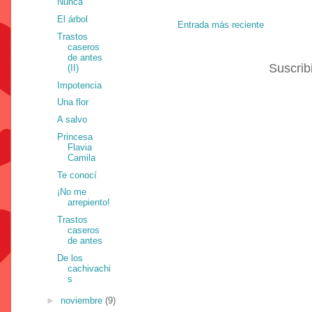
Nunca
El árbol
Entrada más reciente
Trastos
caseros
de antes
Suscrib
(II)
Impotencia
Una flor
A salvo
Princesa
Flavia
Camila
Te conocí
¡No me
arrepiento!
Trastos
caseros
de antes
De los
cachivachi
s
►
noviembre
(9)