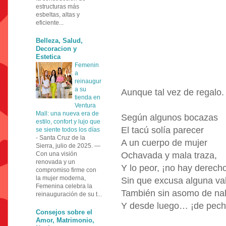
estructuras más
esbeltas, altas y
eficiente...
Belleza, Salud,
Decoracion y
Estetica
Femenin
a
reinaugur
a su
Aunque tal vez de regalo.
tienda en
Ventura
Mall: una nueva era de
Según algunos bocazas
estilo, confort y lujo que
El tacú solía parecer
se siente todos los días
-
Santa Cruz de la
A un cuerpo de mujer
Sierra, julio de 2025. —
Con una visión
Ochavada y mala traza,
renovada y un
Y lo peor, ¡no hay derecho
compromiso firme con
la mujer moderna,
Sin que excusa alguna va
Femenina celebra la
También sin asomo de na
reinauguración de su t...
Y desde luego… ¡de pech
Consejos sobre el
Amor, Matrimonio,