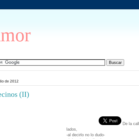
Amor
lio de 2012
cinos (II)
De la cal
lados,
-al decirlo no lo dudo-