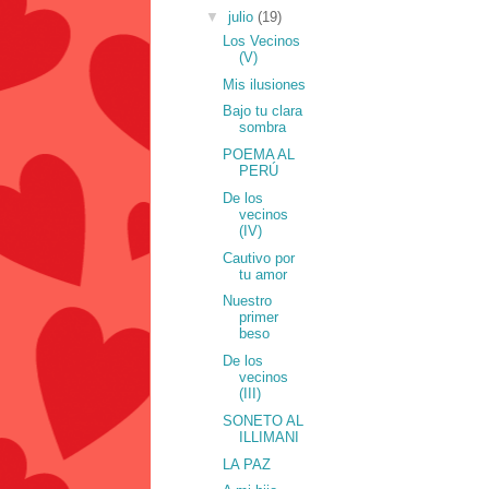
▼
julio
(19)
Los Vecinos
(V)
Mis ilusiones
Bajo tu clara
sombra
POEMA AL
PERÚ
De los
vecinos
(IV)
Cautivo por
tu amor
Nuestro
primer
beso
De los
vecinos
(III)
SONETO AL
ILLIMANI
LA PAZ