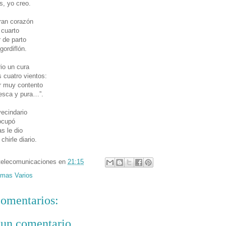
s, yo creo.
ran corazón
n cuarto
r de parto
gordiflón.
rio un cura
s cuatro vientos:
r muy contento
esca y pura…”.
vecindario
ocupó
s le dio
chirle diario.
telecomunicaciones
en
21:15
mas Varios
omentarios:
 un comentario