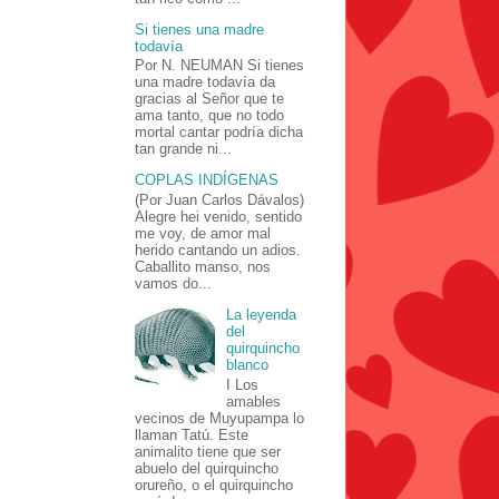
Si tienes una madre
todavía
Por N. NEUMAN Si tienes
una madre todavía da
gracias al Señor que te
ama tanto, que no todo
mortal cantar podría dicha
tan grande ni...
COPLAS INDÍGENAS
(Por Juan Carlos Dávalos)
Alegre hei venido, sentido
me voy, de amor mal
herido cantando un adios.
Caballito manso, nos
vamos do...
La leyenda
del
quirquincho
blanco
I Los
amables
vecinos de Muyupampa lo
llaman Tatú. Este
animalito tiene que ser
abuelo del quirquincho
orureño, o el quirquincho