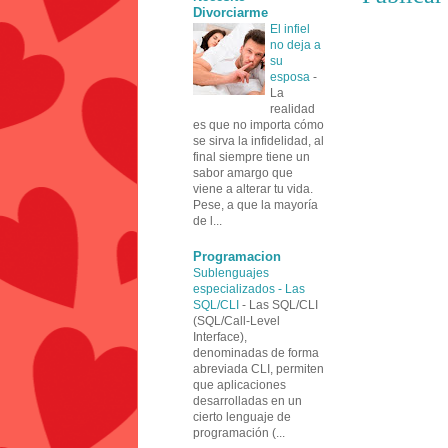
Divorciarme
El infiel
no deja a
su
esposa
-
La
realidad
es que no importa cómo
se sirva la infidelidad, al
final siempre tiene un
sabor amargo que
viene a alterar tu vida.
Pese, a que la mayoría
de l...
Programacion
Sublenguajes
especializados - Las
SQL/CLI
-
Las SQL/CLI
(SQL/Call-Level
Interface),
denominadas de forma
abreviada CLI, permiten
que aplicaciones
desarrolladas en un
cierto lenguaje de
programación (...