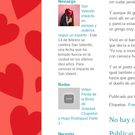
Noviazgo
sin sudar jamá
San
Valentín
Y aunque de g
impacta
vivió allí en u
en
y parecía esta
parejas y
un gringo muy 
solteros,
según un experto
-
Este
Vivió en el bar
14 de febrero se
celebra San Valentín,
que decía a lo
una fecha que ha
“Yo voy a mori
tomado fuerza en la
con cerveza fr
ciudad en los últimos
diez años. Para
Y en el prieto 
conocer el impacto de
igual también 
San Valent...
hasta que gana
el dueño de un 
Bodas
Video
Fiesta de
Publicado por
la Boda
de
Etiquetas:
Poe
Soledad
Chapeton
No hay c
y Hugo Rodriguez Parte
2
-
Publicar
Necesito