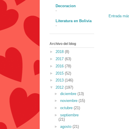
Decoracion
-
Entrada más
Literatura en Bolivia
-
Archivo del blog
►
2018
(8)
►
2017
(63)
►
2016
(78)
►
2015
(52)
►
2013
(146)
▼
2012
(197)
►
diciembre
(13)
►
noviembre
(15)
►
octubre
(21)
►
septiembre
(21)
►
agosto
(21)