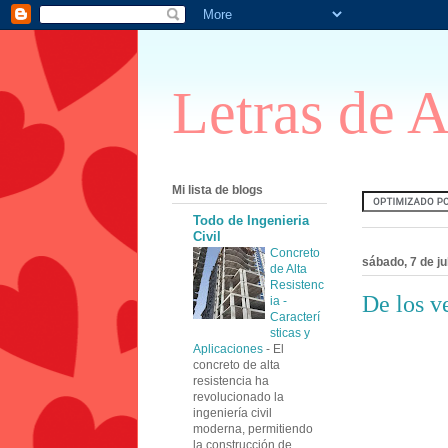
Letras de 
Mi lista de blogs
Todo de Ingenieria
Civil
Concreto
sábado, 7 de ju
de Alta
Resistenc
De los ve
ia -
Caracterí
sticas y
Aplicaciones
-
El
concreto de alta
resistencia ha
revolucionado la
ingeniería civil
moderna, permitiendo
la construcción de