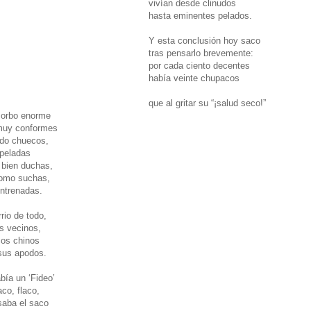
vivían desde clinudos
hasta eminentes pelados.
Y esta conclusión hoy saco
tras pensarlo brevemente:
por cada ciento decentes
había veinte chupacos
que al gritar su “¡salud seco!”
sorbo enorme
muy conformes
ndo chuecos,
 peladas
o bien duchas,
como suchas,
entrenadas.
rio de todo,
s vecinos,
cos chinos
sus apodos.
bía un ‘Fideo’
co, flaco,
saba el saco