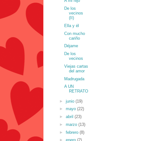
A mi hijo
De los
vecinos
(II)
Ella y él
Con mucho
cariño
Déjame
De los
vecinos
Viejas cartas
del amor
Madrugada
A UN
RETRATO
►
junio
(19)
►
mayo
(22)
►
abril
(23)
►
marzo
(13)
►
febrero
(8)
►
enero
(2)