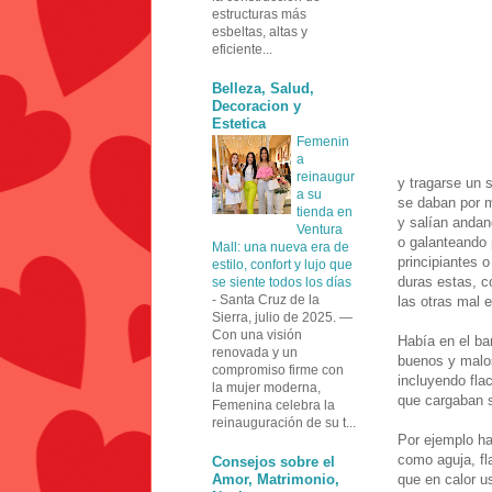
estructuras más
esbeltas, altas y
eficiente...
Belleza, Salud,
Decoracion y
Estetica
Femenin
a
reinaugur
y tragarse un 
a su
se daban por 
tienda en
y salían anda
Ventura
o galanteando
Mall: una nueva era de
principiantes 
estilo, confort y lujo que
duras estas, 
se siente todos los días
-
Santa Cruz de la
las otras mal 
Sierra, julio de 2025. —
Con una visión
Había en el bar
renovada y un
buenos y malo
compromiso firme con
incluyendo fla
la mujer moderna,
que cargaban 
Femenina celebra la
reinauguración de su t...
Por ejemplo ha
como aguja, fla
Consejos sobre el
Amor, Matrimonio,
que en calor u