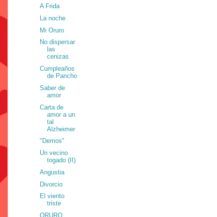
A Frida
La noche
Mi Oruro
No dispersar
las
cenizas
Cumpleaños
de Pancho
Saber de
amor
Carta de
amor a un
tal
Alzheimer
"Demos"
Un vecino
togado (II)
Angustia
Divorcio
El viento
triste
ORURO