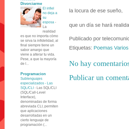
Divorciarme
El infiel
la locura de ese sueño,
no deja a
su
esposa
-
que un día se hará realida
La
realidad
es que no importa cómo
Publicado por
telecomuni
se sirva la infidelidad, al
final siempre tiene un
Etiquetas:
Poemas Varios
sabor amargo que
viene a alterar tu vida.
Pese, a que la mayoría
No hay comentarios
de l...
Programacion
Publicar un coment
Sublenguajes
especializados - Las
SQL/CLI
-
Las SQL/CLI
(SQL/Call-Level
Interface),
denominadas de forma
abreviada CLI, permiten
que aplicaciones
desarrolladas en un
cierto lenguaje de
programación (...