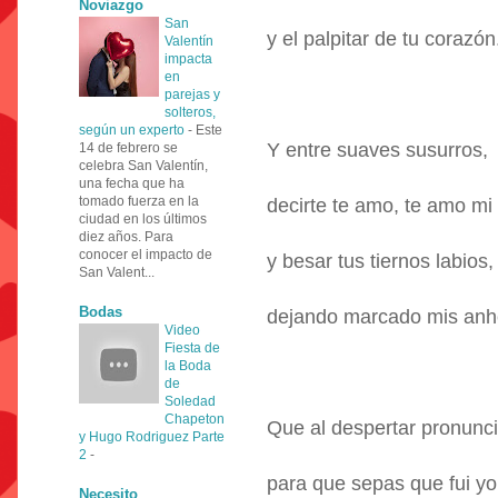
Noviazgo
San
y el palpitar de tu corazón
Valentín
impacta
en
parejas y
solteros,
según un experto
-
Este
Y entre suaves susurros,
14 de febrero se
celebra San Valentín,
una fecha que ha
tomado fuerza en la
decirte te amo, te amo mi
ciudad en los últimos
diez años. Para
conocer el impacto de
y besar tus tiernos labios,
San Valent...
Bodas
dejando marcado mis anh
Video
Fiesta de
la Boda
de
Soledad
Chapeton
Que al despertar pronunc
y Hugo Rodriguez Parte
2
-
para que sepas que fui yo
Necesito