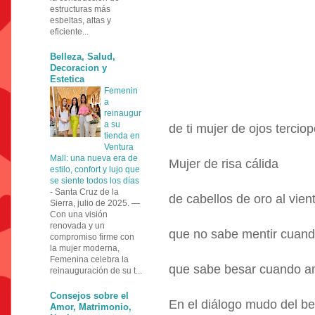
estructuras más
esbeltas, altas y
eficiente...
Belleza, Salud,
Decoracion y
Estetica
Femenin
a
reinaugur
a su
de ti mujer de ojos terciop
tienda en
Ventura
Mall: una nueva era de
Mujer de risa cálida
estilo, confort y lujo que
se siente todos los días
-
Santa Cruz de la
de cabellos de oro al vien
Sierra, julio de 2025. —
Con una visión
renovada y un
que no sabe mentir cuan
compromiso firme con
la mujer moderna,
Femenina celebra la
que sabe besar cuando 
reinauguración de su t...
Consejos sobre el
En el diálogo mudo del b
Amor, Matrimonio,