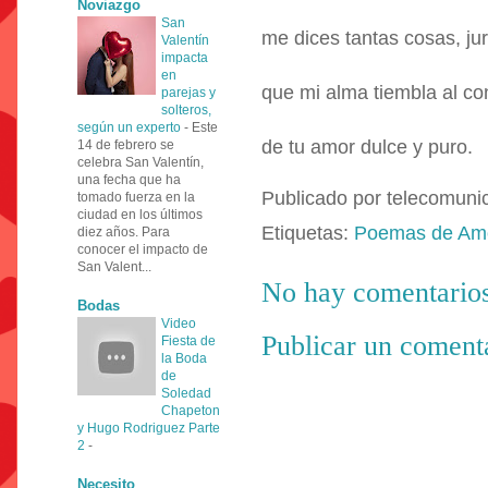
Noviazgo
San
me dices tantas cosas, ju
Valentín
impacta
en
que mi alma tiembla al co
parejas y
solteros,
según un experto
-
Este
de tu amor dulce y puro.
14 de febrero se
celebra San Valentín,
una fecha que ha
Publicado por
telecomuni
tomado fuerza en la
ciudad en los últimos
Etiquetas:
Poemas de Am
diez años. Para
conocer el impacto de
San Valent...
No hay comentarios
Bodas
Video
Publicar un coment
Fiesta de
la Boda
de
Soledad
Chapeton
y Hugo Rodriguez Parte
2
-
Necesito