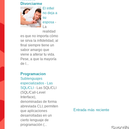
Divorciarme
El infiel
no deja a
su
esposa
-
La
realidad
es que no importa cómo
se sirva la infidelidad, al
final siempre tiene un
sabor amargo que
viene a alterar tu vida.
Pese, a que la mayoría
de l...
Programacion
Sublenguajes
especializados - Las
SQL/CLI
-
Las SQL/CLI
(SQL/Call-Level
Interface),
denominadas de forma
abreviada CLI, permiten
Entrada más reciente
que aplicaciones
desarrolladas en un
cierto lenguaje de
programación (...
Suscrib