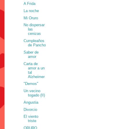
A Frida
La noche
Mi Oruro
No dispersar
las
cenizas
Cumpleaños
de Pancho
Saber de
amor
Carta de
amor a un
tal
Alzheimer
"Demos"
Un vecino
togado (II)
Angustia
Divorcio
El viento
triste
ORURO