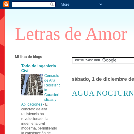
Letras de Amor
Mi lista de blogs
Todo de Ingenieria
Civil
Concreto
sábado, 1 de diciembre de
de Alta
Resistenc
ia -
AGUA NOCTUR
Caracterí
sticas y
Aplicaciones
-
El
concreto de alta
resistencia ha
revolucionado la
ingeniería civil
moderna, permitiendo
la construcción de