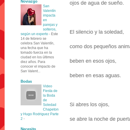
Noviazgo
ojos de agua de sueño.
San
Valentín
impacta
en
parejas y
solteros,
El silencio y la soledad,
según un experto
-
Este
14 de febrero se
celebra San Valentín,
como dos pequeños animal
una fecha que ha
tomado fuerza en la
ciudad en los últimos
beben en esos ojos,
diez años. Para
conocer el impacto de
San Valent...
beben en esas aguas.
Bodas
Video
Fiesta de
la Boda
de
Si abres los ojos,
Soledad
Chapeton
y Hugo Rodriguez Parte
se abre la noche de puer
2
-
Necesito