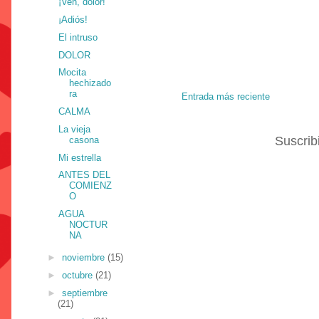
¡Ven, dolor!
¡Adiós!
El intruso
DOLOR
Mocita
hechizado
ra
Entrada más reciente
CALMA
La vieja
Suscrib
casona
Mi estrella
ANTES DEL
COMIENZ
O
AGUA
NOCTUR
NA
►
noviembre
(15)
►
octubre
(21)
►
septiembre
(21)