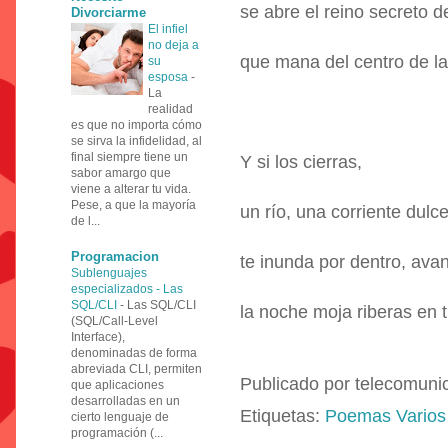
se abre el reino secreto d
Divorciarme
El infiel
no deja a
que mana del centro de l
su
esposa
-
La
realidad
es que no importa cómo
se sirva la infidelidad, al
final siempre tiene un
Y si los cierras,
sabor amargo que
viene a alterar tu vida.
Pese, a que la mayoría
un río, una corriente dulce
de l...
Programacion
te inunda por dentro, ava
Sublenguajes
especializados - Las
SQL/CLI
-
Las SQL/CLI
la noche moja riberas en 
(SQL/Call-Level
Interface),
denominadas de forma
abreviada CLI, permiten
Publicado por
telecomuni
que aplicaciones
desarrolladas en un
Etiquetas:
Poemas Varios
cierto lenguaje de
programación (...