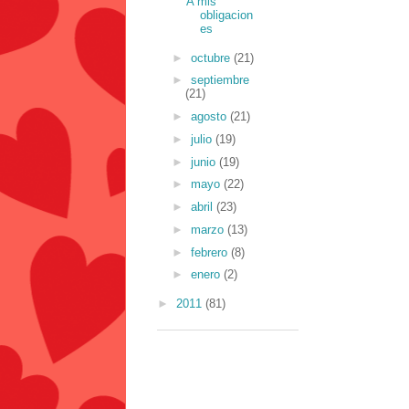
A mis
obligacion
es
►
octubre
(21)
►
septiembre
(21)
►
agosto
(21)
►
julio
(19)
►
junio
(19)
►
mayo
(22)
►
abril
(23)
►
marzo
(13)
►
febrero
(8)
►
enero
(2)
►
2011
(81)