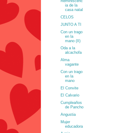
Reminiscenc
ia de la
casa natal
CELOS
JUNTO A TI
Con un trago
en la
mano (II)
Oda a la
alcachofa
Alma
vagante
Con un trago
en la
mano
El Convite
El Calvario
Cumpleaños
de Pancho
Angustia
Mujer
educadora