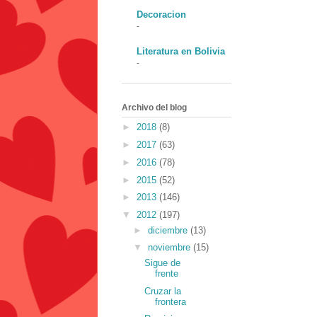
Decoracion
-
Literatura en Bolivia
-
Archivo del blog
►
2018
(8)
►
2017
(63)
►
2016
(78)
►
2015
(52)
►
2013
(146)
▼
2012
(197)
►
diciembre
(13)
▼
noviembre
(15)
Sigue de
frente
Cruzar la
frontera