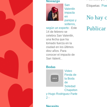
Noviazgo
San
Etiquetas:
Poe
Valentín
impacta
No hay c
en
parejas y
solteros,
Publicar
según un experto
-
Este
14 de febrero se
celebra San Valentín,
una fecha que ha
tomado fuerza en la
ciudad en los últimos
diez años. Para
conocer el impacto de
San Valent...
Bodas
Video
Fiesta de
la Boda
de
Soledad
Chapeton
y Hugo Rodriguez Parte
2
-
Necesito