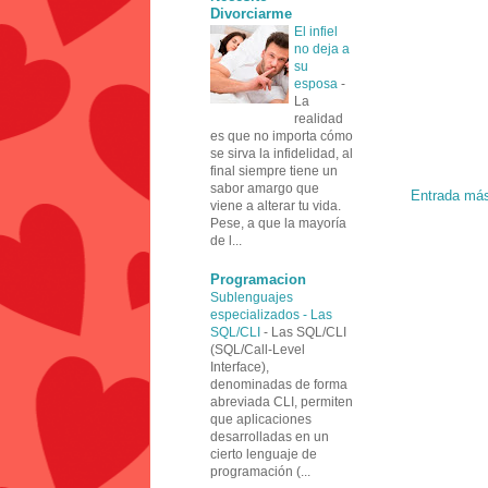
Divorciarme
El infiel
no deja a
su
esposa
-
La
realidad
es que no importa cómo
se sirva la infidelidad, al
final siempre tiene un
sabor amargo que
Entrada más
viene a alterar tu vida.
Pese, a que la mayoría
de l...
Programacion
Sublenguajes
especializados - Las
SQL/CLI
-
Las SQL/CLI
(SQL/Call-Level
Interface),
denominadas de forma
abreviada CLI, permiten
que aplicaciones
desarrolladas en un
cierto lenguaje de
programación (...