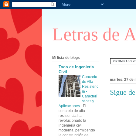
Letras de 
Mi lista de blogs
Todo de Ingenieria
Civil
Concreto
martes, 27 de 
de Alta
Resistenc
Sigue de
ia -
Caracterí
sticas y
Aplicaciones
-
El
concreto de alta
resistencia ha
revolucionado la
ingeniería civil
moderna, permitiendo
la construcción de