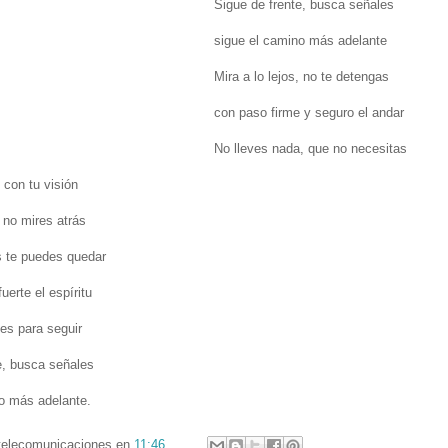
Sigue de frente, busca señales
sigue el camino más adelante
Mira a lo lejos, no te detengas
con paso firme y seguro el andar
No lleves nada, que no necesitas
 con tu visión
 no mires atrás
s te puedes quedar
fuerte el espíritu
tes para seguir
e, busca señales
o más adelante.
telecomunicaciones
en
11:46