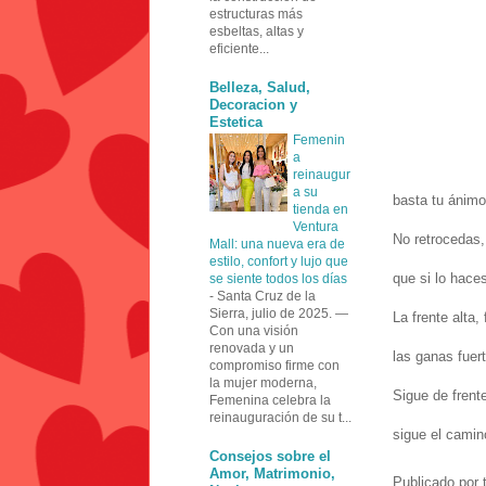
estructuras más
esbeltas, altas y
eficiente...
Belleza, Salud,
Decoracion y
Estetica
Femenin
a
reinaugur
a su
basta tu ánimo
tienda en
Ventura
No retrocedas,
Mall: una nueva era de
estilo, confort y lujo que
que si lo hace
se siente todos los días
-
Santa Cruz de la
Sierra, julio de 2025. —
La frente alta, 
Con una visión
renovada y un
las ganas fuer
compromiso firme con
la mujer moderna,
Sigue de frent
Femenina celebra la
reinauguración de su t...
sigue el camin
Consejos sobre el
Amor, Matrimonio,
Publicado por