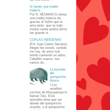
Si tienes una madre
todavía
Por N. NEUMAN Si tienes
una madre todavía da
gracias al Señor que te
ama tanto, que no todo
mortal cantar podría dicha
tan grande ni...
COPLAS INDÍGENAS
(Por Juan Carlos Dávalos)
Alegre hei venido, sentido
me voy, de amor mal
herido cantando un adios.
Caballito manso, nos
vamos do...
La leyenda
del
quirquincho
blanco
I Los
amables
vecinos de Muyupampa lo
llaman Tatú. Este
animalito tiene que ser
abuelo del quirquincho
orureño, o el quirquincho