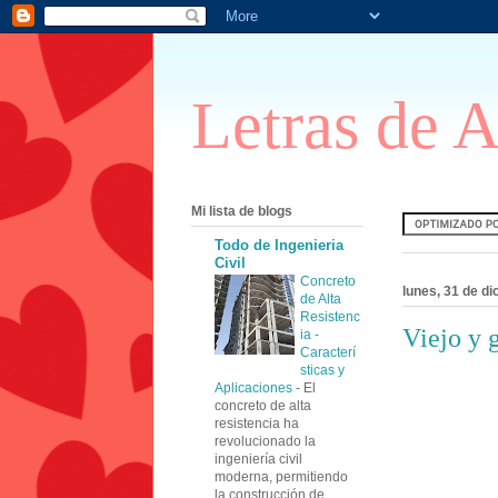
Letras de 
Mi lista de blogs
Todo de Ingenieria
Civil
Concreto
lunes, 31 de d
de Alta
Resistenc
Viejo y 
ia -
Caracterí
sticas y
Aplicaciones
-
El
concreto de alta
resistencia ha
revolucionado la
ingeniería civil
moderna, permitiendo
la construcción de