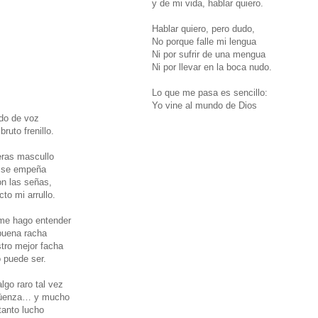
y de mi vida, hablar quiero.
Hablar quiero, pero dudo,
No porque falle mi lengua
Ni por sufrir de una mengua
Ni por llevar en la boca nudo.
Lo que me pasa es sencillo:
Yo vine al mundo de Dios
do de voz
ruto frenillo.
ras mascullo
a se empeña
n las señas,
to mi arrullo.
me hago entender
buena racha
stro mejor facha
 puede ser.
go raro tal vez
üenza… y mucho
tanto lucho