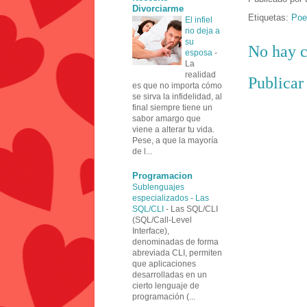
Divorciarme
Etiquetas:
Poe
El infiel
no deja a
su
No hay c
esposa
-
La
realidad
Publicar
es que no importa cómo
se sirva la infidelidad, al
final siempre tiene un
sabor amargo que
viene a alterar tu vida.
Pese, a que la mayoría
de l...
Programacion
Sublenguajes
especializados - Las
SQL/CLI
-
Las SQL/CLI
(SQL/Call-Level
Interface),
denominadas de forma
abreviada CLI, permiten
que aplicaciones
desarrolladas en un
cierto lenguaje de
programación (...