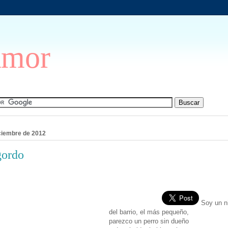
Amor
iciembre de 2012
gordo
Soy un ni
del barrio, el más pequeño,
parezco un perro sin dueño