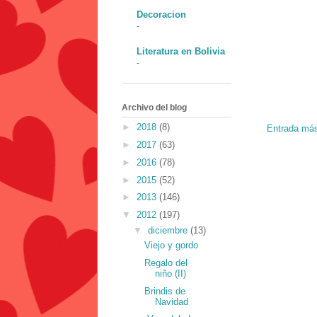
Decoracion
-
Literatura en Bolivia
-
Archivo del blog
►
2018
(8)
Entrada más
►
2017
(63)
►
2016
(78)
►
2015
(52)
►
2013
(146)
▼
2012
(197)
▼
diciembre
(13)
Viejo y gordo
Regalo del
niño (II)
Brindis de
Navidad