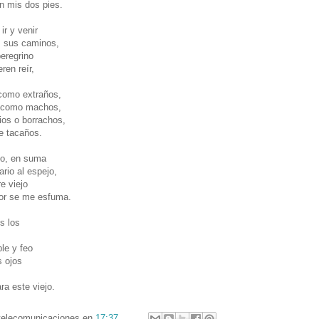
n mis dos pies.
ir y venir
, sus caminos,
peregrino
ren reír,
como extraños,
 como machos,
rios o borrachos,
e tacaños.
o, en suma
rio al espejo,
e viejo
or se me esfuma.
s los
ble y feo
s ojos
ara este viejo.
telecomunicaciones
en
17:37