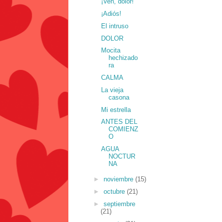
¡Ven, dolor!
¡Adiós!
El intruso
DOLOR
Mocita
hechizado
ra
CALMA
La vieja
casona
Mi estrella
ANTES DEL
COMIENZ
O
AGUA
NOCTUR
NA
►
noviembre
(15)
►
octubre
(21)
►
septiembre
(21)