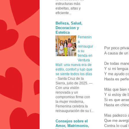
estructuras más
esbeltas, altas y
eficiente...
Belleza, Salud,
Decoracion y
Estetica
Femenin
a
reinaugur
Por poco priva
a su
A causa de un b
tienda en
Ventura
De todas mane
Mall: una nueva era de
Y si mi lengu
estilo, confort y lujo que
Y me ayudo co
se siente todos los días
-
Santa Cruz de la
Hasta es perfec
Sierra, julio de 2025. —
Con una visión
Más que bien 
renovada y un
Y si estoy de 
compromiso firme con
Si es que arra
la mujer moderna,
Hasta en chino
Femenina celebra la
reinauguración de su t...
Mas padezco al
Que me averg
Consejos sobre el
Amor, Matrimonio,
Contra lo cual 