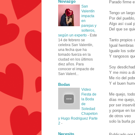
Noviazgo
Parado firme e
San
Valentín
Tengo un largo 
impacta
Por del pueblo
en
Algo así cual 
parejas y
Del que se quie
solteros,
según un experto
-
Este
Tanto propios 
14 de febrero se
celebra San Valentín,
Igual hembras
una fecha que ha
Iguale los sob
tomado fuerza en la
Y rangosos qu
ciudad en los últimos
diez años. Para
Soy desdichad
conocer el impacto de
Y me miro a dia
San Valent...
Me río del pobr
Y el buen hum
Bodas
Video
Me quejo, todo
Fiesta de
la Boda
días me quejo,
de
por ser inservi
Soledad
y porque en lo
Chapeton
de otros veo
y Hugo Rodriguez Parte
solo la burla p
2
-
Necesito
Publicado por