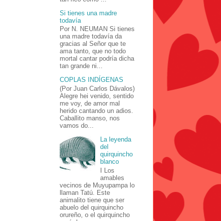
Si tienes una madre
todavía
Por N. NEUMAN Si tienes
una madre todavía da
gracias al Señor que te
ama tanto, que no todo
mortal cantar podría dicha
tan grande ni...
COPLAS INDÍGENAS
(Por Juan Carlos Dávalos)
Alegre hei venido, sentido
me voy, de amor mal
herido cantando un adios.
Caballito manso, nos
vamos do...
La leyenda
del
quirquincho
blanco
I Los
amables
vecinos de Muyupampa lo
llaman Tatú. Este
animalito tiene que ser
abuelo del quirquincho
orureño, o el quirquincho