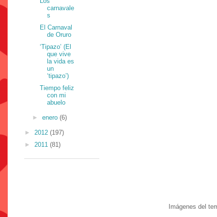
Los
carnavale
s
El Carnaval
de Oruro
‘Tipazo’ (El
que vive
la vida es
un
‘tipazo’)
Tiempo feliz
con mi
abuelo
►
enero
(6)
►
2012
(197)
►
2011
(81)
Imágenes del te