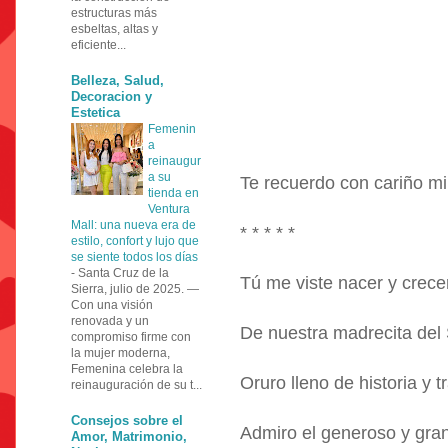
estructuras más
esbeltas, altas y
eficiente...
Belleza, Salud,
Decoracion y
Estetica
Femenin
a
reinaugur
a su
Te recuerdo con cariño m
tienda en
Ventura
Mall: una nueva era de
* * * * *
estilo, confort y lujo que
se siente todos los días
-
Santa Cruz de la
Tú me viste nacer y crece
Sierra, julio de 2025. —
Con una visión
renovada y un
De nuestra madrecita del
compromiso firme con
la mujer moderna,
Femenina celebra la
Oruro lleno de historia y
reinauguración de su t...
Consejos sobre el
Admiro el generoso y gra
Amor, Matrimonio,