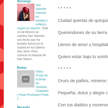
Noviazgo
San
* * * * *
Valentín
impacta
en
Ciudad querida de quirqu
parejas y
solteros,
según un experto
-
Este
Querendones de su tierra
14 de febrero se
celebra San Valentín,
una fecha que ha
tomado fuerza en la
Llenos de amor y hospital
ciudad en los últimos
diez años. Para
conocer el impacto de
Quiero estar bajo tu som
San Valent...
Bodas
* * * * *
Video
Fiesta de
la Boda
Oruro de palliris, minero
de
Soledad
Chapeton
Pequeña, dulce y alegre c
y Hugo Rodriguez Parte
2
-
Con tus diablos y moreno
Necesito