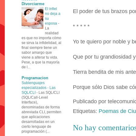
Divorciarme
El infiel
El poder de tus brazos p
no deja a
su
esposa
-
* * * * *
La
realidad
es que no importa cómo
Yo te quiero por noble y b
se sirva la infidelidad, al
final siempre tiene un
sabor amargo que
Que por tu grandiosidad y
viene a alterar tu vida.
Pese, a que la mayoría
de l...
Tierra bendita de mis ant
Programacion
Sublenguajes
Porque sólo Dios sabe có
especializados - Las
SQL/CLI
-
Las SQL/CLI
(SQL/Call-Level
Publicado por
telecomuni
Interface),
denominadas de forma
Etiquetas:
Poemas de Ci
abreviada CLI, permiten
que aplicaciones
desarrolladas en un
No hay comentarios
cierto lenguaje de
programación (...