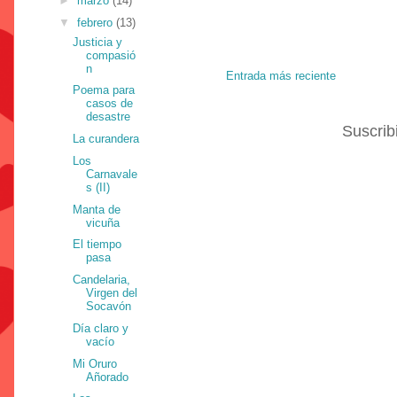
►
marzo
(14)
▼
febrero
(13)
Justicia y
compasió
n
Entrada más reciente
Poema para
casos de
desastre
Suscrib
La curandera
Los
Carnavale
s (II)
Manta de
vicuña
El tiempo
pasa
Candelaria,
Virgen del
Socavón
Día claro y
vacío
Mi Oruro
Añorado