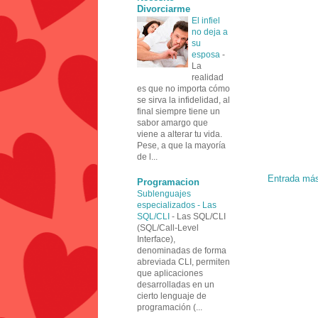
Divorciarme
El infiel
no deja a
su
esposa
-
La
realidad
es que no importa cómo
se sirva la infidelidad, al
final siempre tiene un
sabor amargo que
viene a alterar tu vida.
Pese, a que la mayoría
de l...
Entrada más
Programacion
Sublenguajes
especializados - Las
SQL/CLI
-
Las SQL/CLI
(SQL/Call-Level
Interface),
denominadas de forma
abreviada CLI, permiten
que aplicaciones
desarrolladas en un
cierto lenguaje de
programación (...