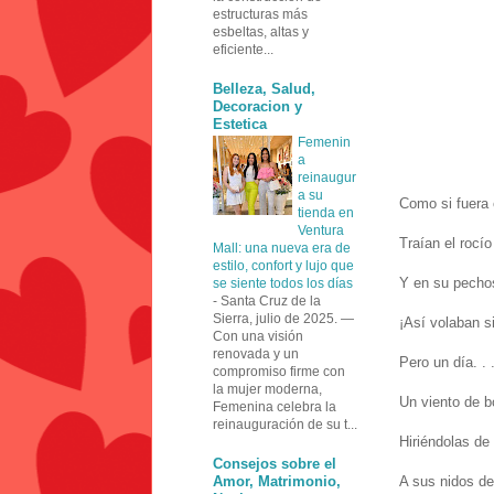
estructuras más
esbeltas, altas y
eficiente...
Belleza, Salud,
Decoracion y
Estetica
Femenin
a
reinaugur
a su
Como si fuera 
tienda en
Ventura
Traían el rocío
Mall: una nueva era de
estilo, confort y lujo que
Y en su pechos
se siente todos los días
-
Santa Cruz de la
Sierra, julio de 2025. —
¡Así volaban s
Con una visión
renovada y un
Pero un día. . 
compromiso firme con
la mujer moderna,
Un viento de b
Femenina celebra la
reinauguración de su t...
Hiriéndolas de 
Consejos sobre el
Amor, Matrimonio,
A sus nidos de