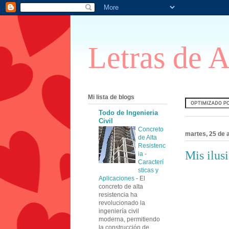
Letras de 
Mi lista de blogs
Todo de Ingenieria
Civil
Concreto
martes, 25 de a
de Alta
Resistenc
Mis ilus
ia -
Caracterí
sticas y
Aplicaciones
-
El
concreto de alta
resistencia ha
revolucionado la
ingeniería civil
moderna, permitiendo
la construcción de