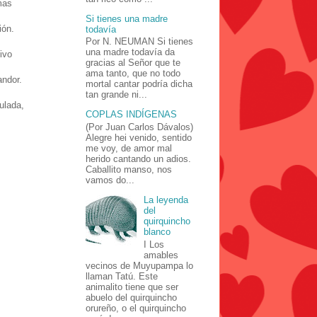
mas
Si tienes una madre
ión.
todavía
Por N. NEUMAN Si tienes
una madre todavía da
ivo
gracias al Señor que te
ama tanto, que no todo
andor.
mortal cantar podría dicha
tan grande ni...
ulada,
COPLAS INDÍGENAS
(Por Juan Carlos Dávalos)
Alegre hei venido, sentido
me voy, de amor mal
herido cantando un adios.
Caballito manso, nos
vamos do...
La leyenda
del
quirquincho
blanco
I Los
amables
vecinos de Muyupampa lo
llaman Tatú. Este
animalito tiene que ser
abuelo del quirquincho
orureño, o el quirquincho