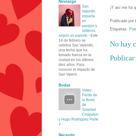
Noviazgo
San
¡Y así me fui 
Valentín
impacta
Publicado por
en
parejas y
Etiquetas:
Poe
solteros,
según un experto
-
Este
14 de febrero se
No hay c
celebra San Valentín,
una fecha que ha
tomado fuerza en la
Publicar
ciudad en los últimos
diez años. Para
conocer el impacto de
San Valent...
Bodas
Video
Fiesta de
la Boda
de
Soledad
Chapeton
y Hugo Rodriguez Parte
2
-
Necesito