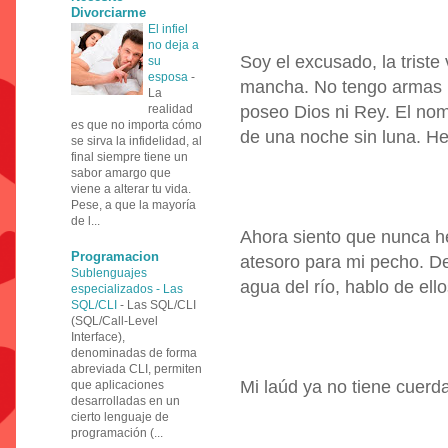
Divorciarme
El infiel
no deja a
Soy el excusado, la triste
su
esposa
-
mancha. No tengo armas n
La
realidad
poseo Dios ni Rey. El nom
es que no importa cómo
de una noche sin luna. He
se sirva la infidelidad, al
final siempre tiene un
sabor amargo que
viene a alterar tu vida.
Pese, a que la mayoría
de l...
Ahora siento que nunca he
Programacion
atesoro para mi pecho. De
Sublenguajes
agua del río, hablo de el
especializados - Las
SQL/CLI
-
Las SQL/CLI
(SQL/Call-Level
Interface),
denominadas de forma
abreviada CLI, permiten
Mi laúd ya no tiene cuerda
que aplicaciones
desarrolladas en un
cierto lenguaje de
programación (...