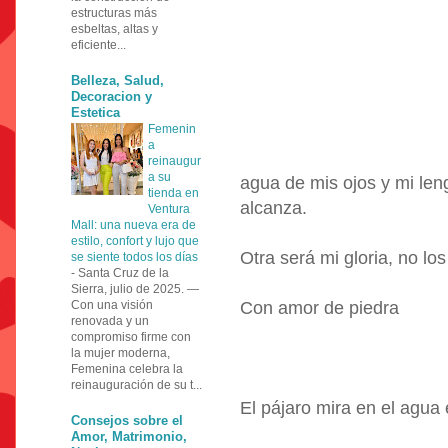
estructuras más
esbeltas, altas y
eficiente...
Belleza, Salud,
Decoracion y
Estetica
Femenin
a
reinaugur
a su
agua de mis ojos y mi len
tienda en
alcanza.
Ventura
Mall: una nueva era de
estilo, confort y lujo que
Otra será mi gloria, no los
se siente todos los días
-
Santa Cruz de la
Sierra, julio de 2025. —
Con una visión
Con amor de piedra
renovada y un
compromiso firme con
la mujer moderna,
Femenina celebra la
reinauguración de su t...
El pájaro mira en el agua e
Consejos sobre el
Amor, Matrimonio,