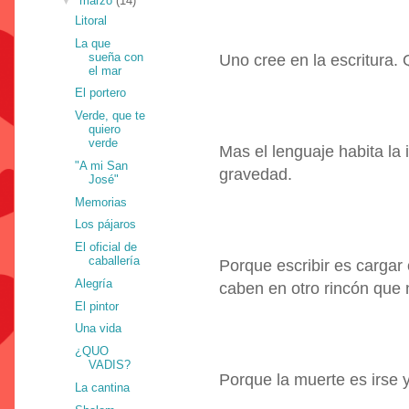
▼
marzo
(14)
Litoral
La que
sueña con
Uno cree en la escritura. Q
el mar
El portero
Verde, que te
quiero
verde
Mas el lenguaje habita la
"A mi San
gravedad.
José"
Memorias
Los pájaros
El oficial de
caballería
Porque escribir es cargar 
Alegría
caben en otro rincón que n
El pintor
Una vida
¿QUO
VADIS?
Porque la muerte es irse y
La cantina