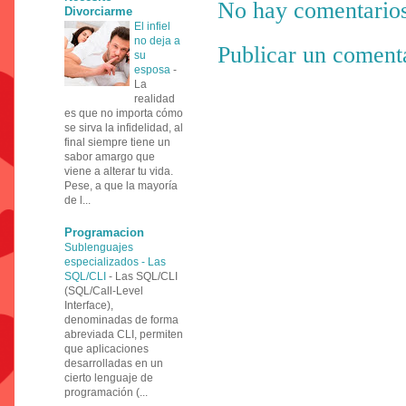
No hay comentarios
Divorciarme
El infiel
no deja a
Publicar un coment
su
esposa
-
La
realidad
es que no importa cómo
se sirva la infidelidad, al
final siempre tiene un
sabor amargo que
viene a alterar tu vida.
Pese, a que la mayoría
de l...
Programacion
Sublenguajes
especializados - Las
SQL/CLI
-
Las SQL/CLI
(SQL/Call-Level
Interface),
denominadas de forma
abreviada CLI, permiten
que aplicaciones
desarrolladas en un
cierto lenguaje de
programación (...