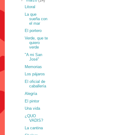
▼
marzo
(14)
Litoral
La que
sueña con
el mar
El portero
Verde, que te
quiero
verde
"A mi San
José"
Memorias
Los pájaros
El oficial de
caballería
Alegría
El pintor
Una vida
¿QUO
VADIS?
La cantina