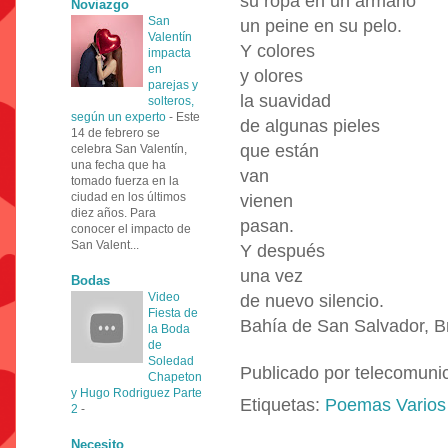
su ropa en un armario
Noviazgo
San
un peine en su pelo.
Valentín
Y colores
impacta
en
y olores
parejas y
la suavidad
solteros,
según un experto
-
Este
de algunas pieles
14 de febrero se
que están
celebra San Valentín,
una fecha que ha
van
tomado fuerza en la
ciudad en los últimos
vienen
diez años. Para
pasan.
conocer el impacto de
San Valent...
Y después
una vez
Bodas
Video
de nuevo silencio.
Fiesta de
Bahía de San Salvador, Br
la Boda
de
Soledad
Publicado por
telecomuni
Chapeton
y Hugo Rodriguez Parte
Etiquetas:
Poemas Varios
2
-
Necesito