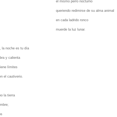
el mismo perro nocturno
queriendo redimirse de su alma animal
en cada ladrido ronco
muerde la luz lunar.
, la noche es tu día
bra y calienta
iene límites
en el cautiverio.
o la tierra
ambre;
os