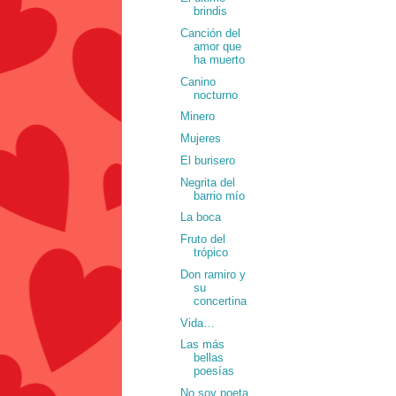
brindis
Canción del
amor que
ha muerto
Canino
nocturno
Minero
Mujeres
El burisero
Negrita del
barrio mío
La boca
Fruto del
trópico
Don ramiro y
su
concertina
Vida…
Las más
bellas
poesías
No soy poeta