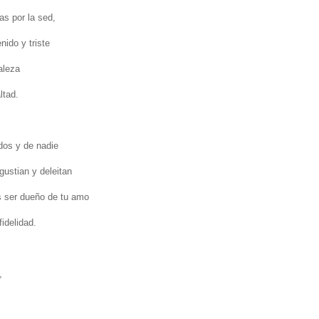
s por la sed,
enido y triste
aleza
ltad.
odos y de nadie
gustian y deleitan
s ser dueño de tu amo
fidelidad.
,