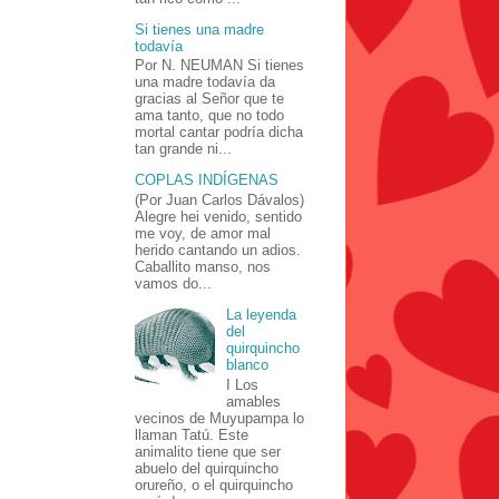
Si tienes una madre
todavía
Por N. NEUMAN Si tienes
una madre todavía da
gracias al Señor que te
ama tanto, que no todo
mortal cantar podría dicha
tan grande ni...
COPLAS INDÍGENAS
(Por Juan Carlos Dávalos)
Alegre hei venido, sentido
me voy, de amor mal
herido cantando un adios.
Caballito manso, nos
vamos do...
La leyenda
del
quirquincho
blanco
I Los
amables
vecinos de Muyupampa lo
llaman Tatú. Este
animalito tiene que ser
abuelo del quirquincho
orureño, o el quirquincho