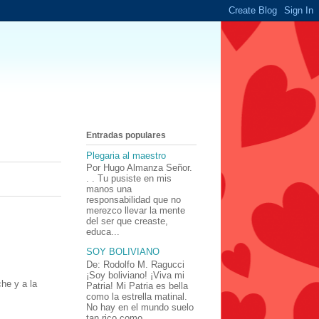
Entradas populares
Plegaria al maestro
Por Hugo Almanza Señor.
. . Tu pusiste en mis
manos una
responsabilidad que no
merezco llevar la mente
del ser que creaste,
educa...
SOY BOLIVIANO
De: Rodolfo M. Ragucci
¡Soy boliviano! ¡Viva mi
he y a la
Patria! Mi Patria es bella
como la estrella matinal.
No hay en el mundo suelo
tan rico como ...