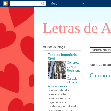
Letras de 
Mi lista de blogs
Todo de Ingenieria
Civil
Concreto
lunes, 29 de ab
de Alta
Resistenc
Canino 
ia -
Caracterí
sticas y
Aplicaciones
-
El
concreto de alta
resistencia ha
revolucionado la
ingeniería civil
moderna, permitiendo
la construcción de