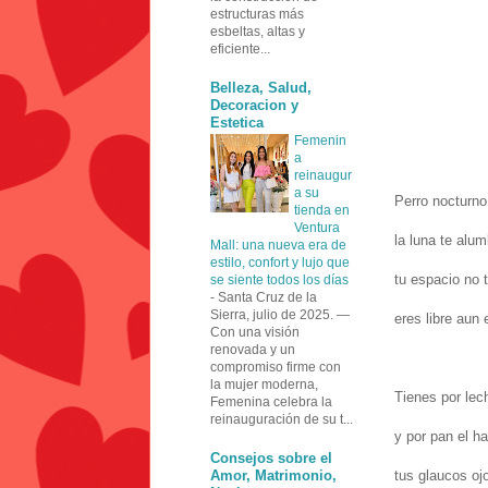
estructuras más
esbeltas, altas y
eficiente...
Belleza, Salud,
Decoracion y
Estetica
Femenin
a
reinaugur
a su
Perro nocturno
tienda en
Ventura
la luna te alum
Mall: una nueva era de
estilo, confort y lujo que
tu espacio no t
se siente todos los días
-
Santa Cruz de la
Sierra, julio de 2025. —
eres libre aun 
Con una visión
renovada y un
compromiso firme con
la mujer moderna,
Tienes por lech
Femenina celebra la
reinauguración de su t...
y por pan el h
Consejos sobre el
Amor, Matrimonio,
tus glaucos oj