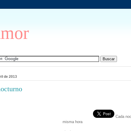
Amor
ril de 2013
nocturno
Cada noc
misma hora