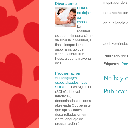
inspirador de 
Divorciarme
El infiel
esta noche co
no deja a
su
esposa
-
en el silencio 
La
realidad
es que no importa cómo
se sirva la infidelidad, al
Joel Fernández
final siempre tiene un
sabor amargo que
viene a alterar tu vida.
Publicado por
Pese, a que la mayoría
de l...
Etiquetas:
Poe
Programacion
No hay c
Sublenguajes
especializados - Las
SQL/CLI
-
Las SQL/CLI
Publicar
(SQL/Call-Level
Interface),
denominadas de forma
abreviada CLI, permiten
que aplicaciones
desarrolladas en un
cierto lenguaje de
programación (...