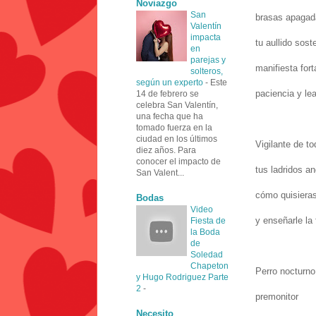
Noviazgo
San
brasas apagada
Valentín
impacta
tu aullido sost
en
parejas y
manifiesta fort
solteros,
según un experto
-
Este
paciencia y lea
14 de febrero se
celebra San Valentín,
una fecha que ha
tomado fuerza en la
ciudad en los últimos
Vigilante de t
diez años. Para
conocer el impacto de
tus ladridos an
San Valent...
cómo quisiera
Bodas
Video
y enseñarle la 
Fiesta de
la Boda
de
Soledad
Chapeton
Perro nocturno
y Hugo Rodriguez Parte
2
-
premonitor
Necesito