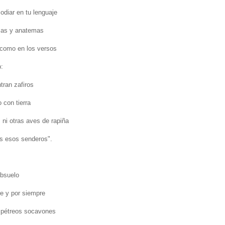
odiar en tu lenguaje
nzas y anatemas
 como en los versos
b:
tran zafiros
 con tierra
 ni otras aves de rapiña
s esos senderos".
ubsuelo
e y por siempre
e pétreos socavones