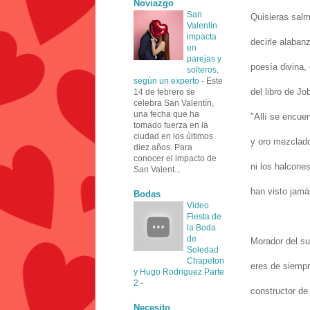
Noviazgo
San
Quisieras salm
Valentín
impacta
decirle alaba
en
parejas y
poesía divina,
solteros,
según un experto
-
Este
del libro de Jo
14 de febrero se
celebra San Valentín,
una fecha que ha
"Allí se encuen
tomado fuerza en la
ciudad en los últimos
y oro mezclado
diez años. Para
conocer el impacto de
ni los halcones
San Valent...
han visto jamá
Bodas
Video
Fiesta de
la Boda
de
Morador del s
Soledad
Chapeton
eres de siempr
y Hugo Rodriguez Parte
2
-
constructor d
Necesito