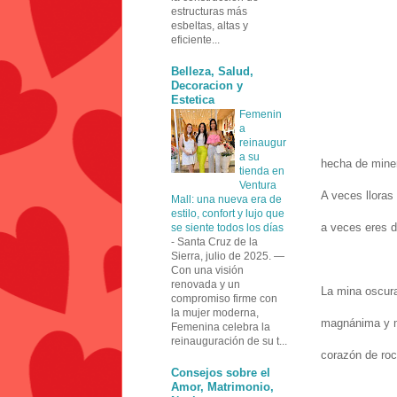
estructuras más
esbeltas, altas y
eficiente...
Belleza, Salud,
Decoracion y
Estetica
Femenin
a
reinaugur
a su
hecha de miner
tienda en
Ventura
A veces lloras
Mall: una nueva era de
estilo, confort y lujo que
a veces eres d
se siente todos los días
-
Santa Cruz de la
Sierra, julio de 2025. —
Con una visión
renovada y un
La mina oscura 
compromiso firme con
la mujer moderna,
magnánima y 
Femenina celebra la
reinauguración de su t...
corazón de roca
Consejos sobre el
Amor, Matrimonio,