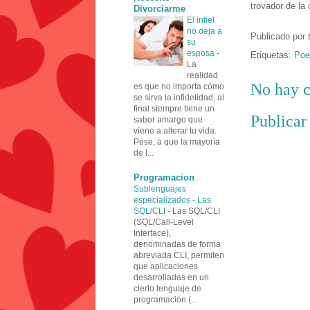
trovador de la 
Divorciarme
El infiel
no deja a
Publicado por
su
esposa
-
Etiquetas:
Poe
La
realidad
No hay c
es que no importa cómo
se sirva la infidelidad, al
final siempre tiene un
Publicar
sabor amargo que
viene a alterar tu vida.
Pese, a que la mayoría
de l...
Programacion
Sublenguajes
especializados - Las
SQL/CLI
-
Las SQL/CLI
(SQL/Call-Level
Interface),
denominadas de forma
abreviada CLI, permiten
que aplicaciones
desarrolladas en un
cierto lenguaje de
programación (...