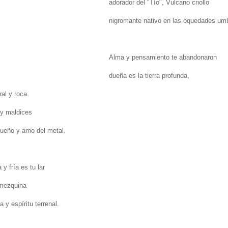
adorador del "Tío", Vulcano criollo
nigromante nativo en las oquedades umb
Alma y pensamiento te abandonaron
dueña es la tierra profunda,
al y roca.
 y maldices
ueño y amo del metal.
y fría es tu lar
mezquina
 y espíritu terrenal.