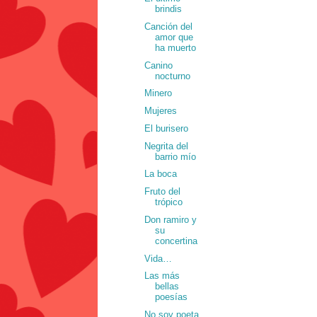
brindis
Canción del
amor que
ha muerto
Canino
nocturno
Minero
Mujeres
El burisero
Negrita del
barrio mío
La boca
Fruto del
trópico
Don ramiro y
su
concertina
Vida…
Las más
bellas
poesías
No soy poeta