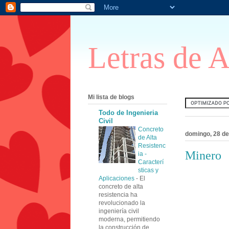
Letras de 
Mi lista de blogs
Todo de Ingenieria
Civil
Concreto
domingo, 28 de
de Alta
Resistenc
Minero
ia -
Caracterí
sticas y
Aplicaciones
-
El
concreto de alta
resistencia ha
revolucionado la
ingeniería civil
moderna, permitiendo
la construcción de