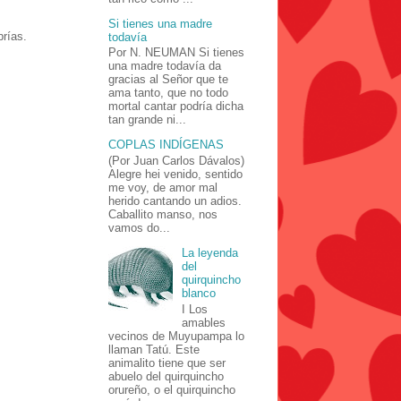
Si tienes una madre
rías.
todavía
Por N. NEUMAN Si tienes
una madre todavía da
gracias al Señor que te
ama tanto, que no todo
mortal cantar podría dicha
tan grande ni...
COPLAS INDÍGENAS
(Por Juan Carlos Dávalos)
Alegre hei venido, sentido
me voy, de amor mal
herido cantando un adios.
Caballito manso, nos
vamos do...
La leyenda
del
quirquincho
blanco
I Los
amables
vecinos de Muyupampa lo
llaman Tatú. Este
animalito tiene que ser
abuelo del quirquincho
orureño, o el quirquincho