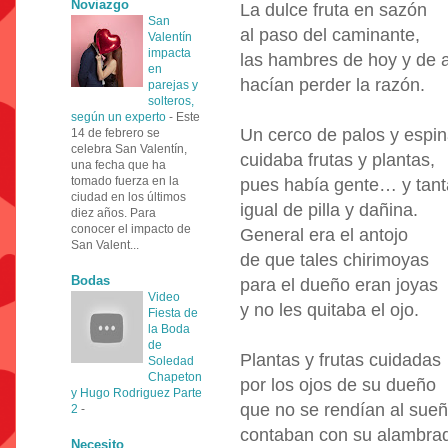
Noviazgo
La dulce fruta en sazón
San
al paso del caminante,
Valentín
impacta
las hambres de hoy y de 
en
hacían perder la razón.
parejas y
solteros,
según un experto
-
Este
Un cerco de palos y espi
14 de febrero se
celebra San Valentín,
cuidaba frutas y plantas,
una fecha que ha
tomado fuerza en la
pues había gente… y tant
ciudad en los últimos
igual de pilla y dañina.
diez años. Para
conocer el impacto de
General era el antojo
San Valent...
de que tales chirimoyas
Bodas
para el dueño eran joyas
Video
y no les quitaba el ojo.
Fiesta de
la Boda
de
Plantas y frutas cuidadas
Soledad
Chapeton
por los ojos de su dueño
y Hugo Rodriguez Parte
que no se rendían al sueñ
2
-
contaban con su alambra
Necesito