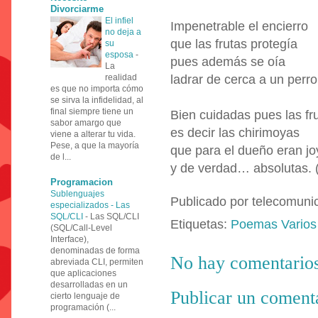
Divorciarme
El infiel
Impenetrable el encierro
no deja a
que las frutas protegía
su
esposa
-
pues además se oía
La
realidad
ladrar de cerca a un perro
es que no importa cómo
se sirva la infidelidad, al
final siempre tiene un
Bien cuidadas pues las fru
sabor amargo que
es decir las chirimoyas
viene a alterar tu vida.
Pese, a que la mayoría
que para el dueño eran j
de l...
y de verdad… absolutas. 
Programacion
Sublenguajes
Publicado por
telecomuni
especializados - Las
SQL/CLI
-
Las SQL/CLI
Etiquetas:
Poemas Varios
(SQL/Call-Level
Interface),
denominadas de forma
No hay comentarios
abreviada CLI, permiten
que aplicaciones
desarrolladas en un
Publicar un coment
cierto lenguaje de
programación (...