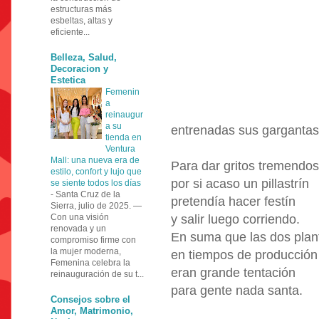
estructuras más
esbeltas, altas y
eficiente...
Belleza, Salud,
Decoracion y
Estetica
Femenin
a
reinaugur
a su
entrenadas sus gargantas
tienda en
Ventura
Mall: una nueva era de
Para dar gritos tremendos
estilo, confort y lujo que
por si acaso un pillastrín
se siente todos los días
-
Santa Cruz de la
pretendía hacer festín
Sierra, julio de 2025. —
Con una visión
y salir luego corriendo.
renovada y un
En suma que las dos plan
compromiso firme con
la mujer moderna,
en tiempos de producción
Femenina celebra la
eran grande tentación
reinauguración de su t...
para gente nada santa.
Consejos sobre el
Amor, Matrimonio,