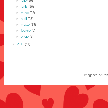
►
julio
(19)
►
junio
(19)
►
mayo
(22)
►
abril
(23)
►
marzo
(13)
►
febrero
(8)
►
enero
(2)
►
2011
(81)
Imágenes del te