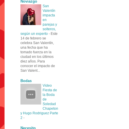
Noviazgo
San
Valentín
impacta
en
parejas y
solteros,
según un experto
-
Este
14 de febrero se
celebra San Valentín,
una fecha que ha
tomado fuerza en la
ciudad en los últimos
diez años. Para
conocer el impacto de
San Valent...
Bodas
Video
Fiesta de
la Boda
de
Soledad
Chapeton
y Hugo Rodriguez Parte
2
-
Necesito