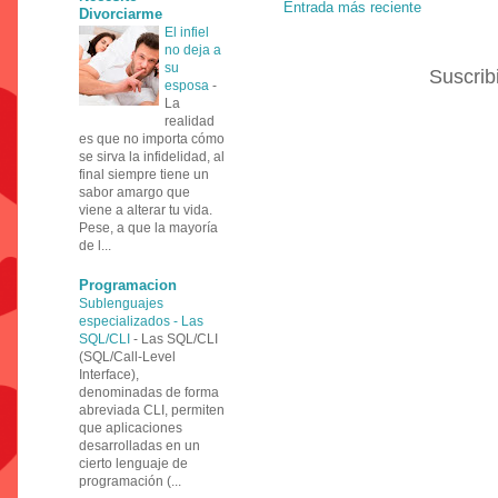
Entrada más reciente
Divorciarme
El infiel
no deja a
su
Suscrib
esposa
-
La
realidad
es que no importa cómo
se sirva la infidelidad, al
final siempre tiene un
sabor amargo que
viene a alterar tu vida.
Pese, a que la mayoría
de l...
Programacion
Sublenguajes
especializados - Las
SQL/CLI
-
Las SQL/CLI
(SQL/Call-Level
Interface),
denominadas de forma
abreviada CLI, permiten
que aplicaciones
desarrolladas en un
cierto lenguaje de
programación (...