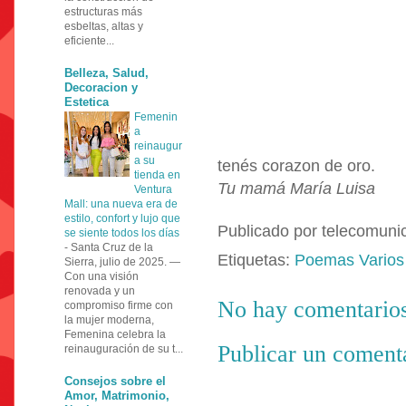
estructuras más
esbeltas, altas y
eficiente...
Belleza, Salud,
Decoracion y
Estetica
Femenin
a
reinaugur
a su
tenés corazon de oro.
tienda en
Tu mamá María Luisa
Ventura
Mall: una nueva era de
estilo, confort y lujo que
Publicado por
telecomuni
se siente todos los días
-
Santa Cruz de la
Etiquetas:
Poemas Varios
Sierra, julio de 2025. —
Con una visión
renovada y un
No hay comentarios
compromiso firme con
la mujer moderna,
Femenina celebra la
Publicar un coment
reinauguración de su t...
Consejos sobre el
Amor, Matrimonio,