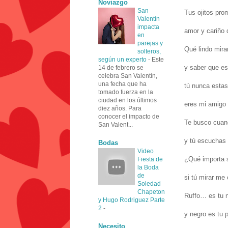
Noviazgo
San
Tus ojitos pro
Valentín
impacta
amor y cariño 
en
parejas y
Qué lindo mira
solteros,
según un experto
-
Este
y saber que es
14 de febrero se
celebra San Valentín,
una fecha que ha
tú nunca estas 
tomado fuerza en la
ciudad en los últimos
eres mi amigo f
diez años. Para
conocer el impacto de
Te busco cuand
San Valent...
y tú escuchas
Bodas
Video
¿Qué importa s
Fiesta de
la Boda
de
si tú mirar me
Soledad
Chapeton
Ruffo… es tu 
y Hugo Rodriguez Parte
2
-
y negro es tu 
Necesito