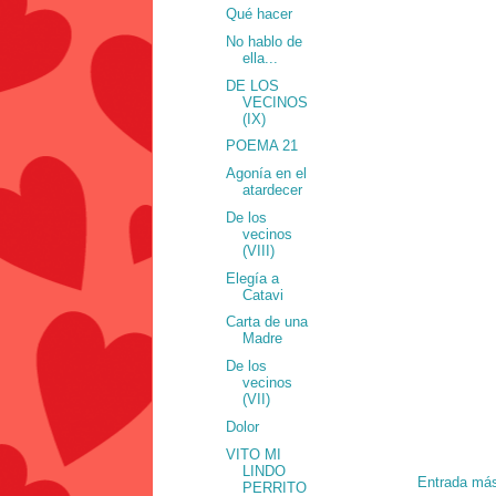
Qué hacer
No hablo de
ella...
DE LOS
VECINOS
(IX)
POEMA 21
Agonía en el
atardecer
De los
vecinos
(VIII)
Elegía a
Catavi
Carta de una
Madre
De los
vecinos
(VII)
Dolor
VITO MI
LINDO
Entrada más
PERRITO