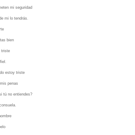
meten mi seguridad
de mi lo tendrás.
rte
tas bien
triste
iel.
o estoy triste
 mis penas
i tú no entiendes?
 consuela.
nombre
pelo