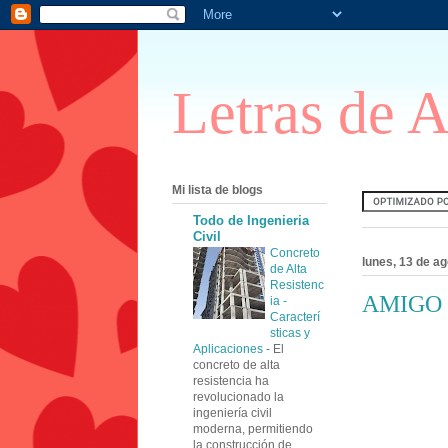
Letras de 
Mi lista de blogs
Todo de Ingenieria
Civil
Concreto
lunes, 13 de a
de Alta
Resistenc
AMIGO
ia -
Caracterí
sticas y
Aplicaciones
-
El
concreto de alta
resistencia ha
revolucionado la
ingeniería civil
moderna, permitiendo
la construcción de