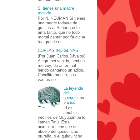
Si tienes una madre
todavía
Por N. NEUMAN Si tienes
una madre todavía da
gracias al Señor que te
ama tanto, que no todo
mortal cantar podría dicha
tan grande ni...
COPLAS INDÍGENAS
(Por Juan Carlos Dávalos)
Alegre hei venido, sentido
me voy, de amor mal
herido cantando un adios.
Caballito manso, nos
vamos do...
La leyenda
del
quirquincho
blanco
I Los
amables
vecinos de Muyupampa lo
llaman Tatú. Este
animalito tiene que ser
abuelo del quirquincho
orureño, o el quirquincho