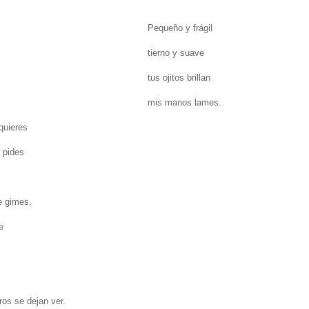
Pequeño y frágil
tierno y suave
tus ojitos brillan
mis manos lames.
quieres
 pides
e gimes.
e
os se dejan ver.