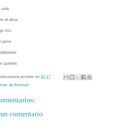
n vida
en el alma.
go mío
an pena
undamente
os quedan.
telecomunicaciones
en
16:17
mas de Amistad
omentarios:
 un comentario