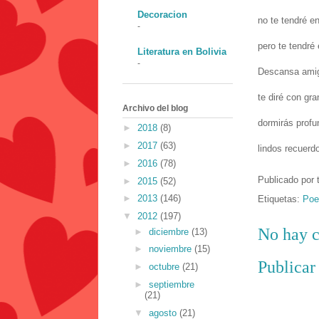
Decoracion
no te tendré e
-
pero te tendré 
Literatura en Bolivia
-
Descansa ami
te diré con gr
Archivo del blog
dormirás prof
►
2018
(8)
►
2017
(63)
lindos recuerd
►
2016
(78)
Publicado por
►
2015
(52)
►
2013
(146)
Etiquetas:
Poe
▼
2012
(197)
No hay c
►
diciembre
(13)
►
noviembre
(15)
Publicar
►
octubre
(21)
►
septiembre
(21)
▼
agosto
(21)