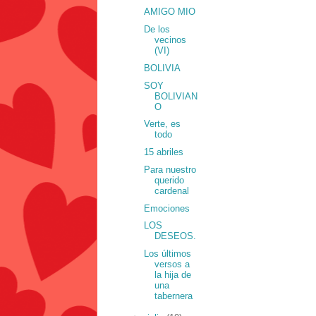
AMIGO MIO
De los
vecinos
(VI)
BOLIVIA
SOY
BOLIVIAN
O
Verte, es
todo
15 abriles
Para nuestro
querido
cardenal
Emociones
LOS
DESEOS.
Los últimos
versos a
la hija de
una
tabernera