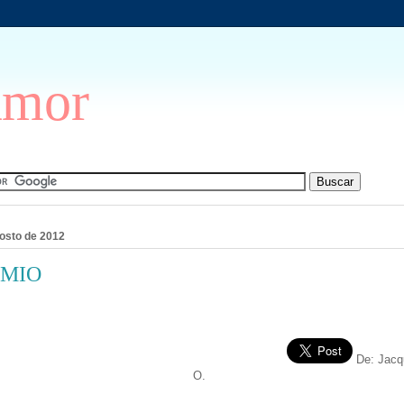
Amor
gosto de 2012
 MIO
De: Jacq
O.