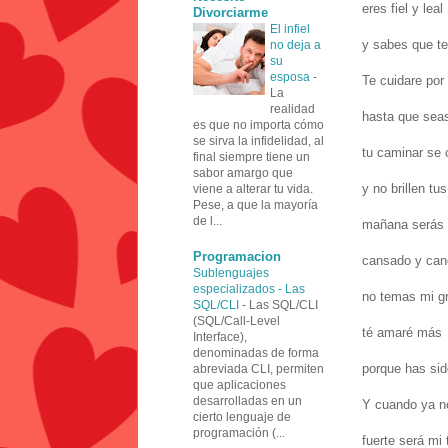
eres fiel y leal
Divorciarme
El infiel
y sabes que te
no deja a
su
esposa
-
Te cuidare por
La
realidad
hasta que seas
es que no importa cómo
se sirva la infidelidad, al
tu caminar se
final siempre tiene un
sabor amargo que
y no brillen tus
viene a alterar tu vida.
Pese, a que la mayoría
de l...
mañana serás 
Programacion
cansado y ca
Sublenguajes
especializados - Las
no temas mi g
SQL/CLI
-
Las SQL/CLI
(SQL/Call-Level
té amaré más
Interface),
denominadas de forma
porque has sid
abreviada CLI, permiten
que aplicaciones
desarrolladas en un
Y cuando ya n
cierto lenguaje de
programación (...
fuerte será mi