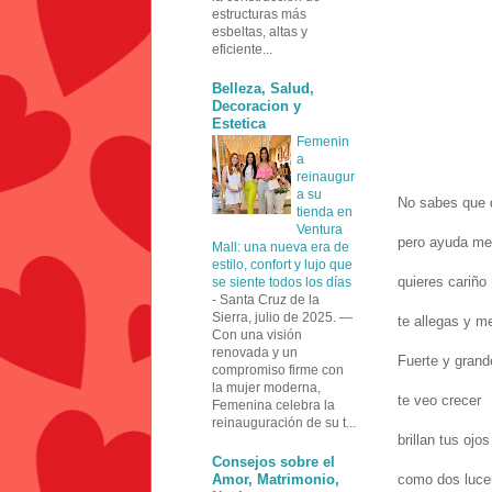
estructuras más
esbeltas, altas y
eficiente...
Belleza, Salud,
Decoracion y
Estetica
Femenin
a
reinaugur
a su
No sabes que 
tienda en
Ventura
pero ayuda me
Mall: una nueva era de
estilo, confort y lujo que
quieres cariño
se siente todos los días
-
Santa Cruz de la
Sierra, julio de 2025. —
te allegas y m
Con una visión
renovada y un
Fuerte y grand
compromiso firme con
la mujer moderna,
te veo crecer
Femenina celebra la
reinauguración de su t...
brillan tus ojos
Consejos sobre el
Amor, Matrimonio,
como dos lucer