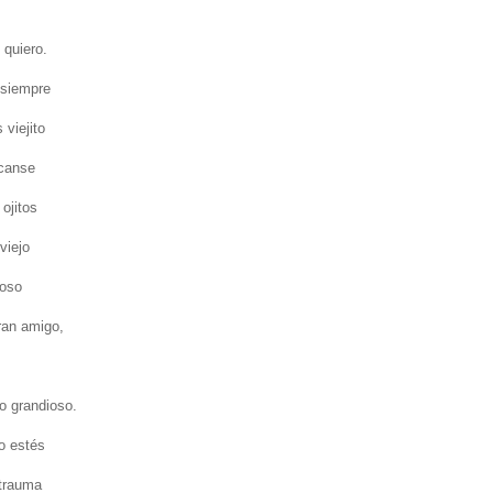
 quiero.
 siempre
 viejito
 canse
 ojitos
viejo
noso
ran amigo,
o grandioso.
o estés
 trauma