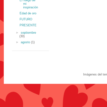
El fuego de
mi
inspiración
Edad de oro
FUTURO
PRESENTE
►
septiembre
(30)
►
agosto
(1)
Imágenes del te