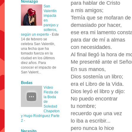
Noviazgo
para hablar de Cristo
San
a mis amigos;
Valentín
impacta
Temía que se mofaran de 
en
demasiado por hacer,
parejas y
solteros,
ese era mi lamento const
según un experto
-
Este
para dar de mí a almas
14 de febrero se
celebra San Valentín,
con necesidades.
una fecha que ha
tomado fuerza en la
Al final llegó la hora de mo
ciudad en los últimos
Me presenté ante el Señor
diez años. Para
conocer el impacto de
En sus manos,
San Valent...
Dios sostenía un libro;
Bodas
era el Libro de la Vida.
Video
Dios leyó el libro y dijo:
Fiesta de
la Boda
No puedo encontrar
de
tu nombre;
Soledad
Chapeton
recuerdo que una vez
y Hugo Rodriguez Parte
lo iba a escribir...
2
-
pero nunca lo hice
Necesito