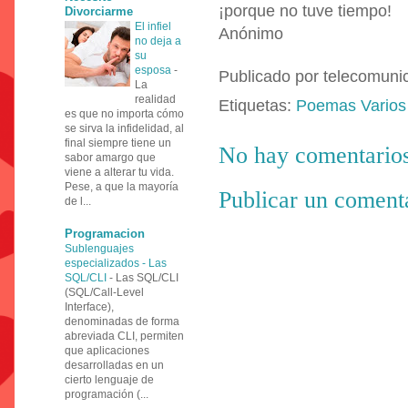
¡porque no tuve tiempo!
Divorciarme
El infiel
Anónimo
no deja a
su
esposa
-
Publicado por
telecomuni
La
realidad
Etiquetas:
Poemas Varios
es que no importa cómo
se sirva la infidelidad, al
final siempre tiene un
No hay comentarios
sabor amargo que
viene a alterar tu vida.
Pese, a que la mayoría
Publicar un coment
de l...
Programacion
Sublenguajes
especializados - Las
SQL/CLI
-
Las SQL/CLI
(SQL/Call-Level
Interface),
denominadas de forma
abreviada CLI, permiten
que aplicaciones
desarrolladas en un
cierto lenguaje de
programación (...