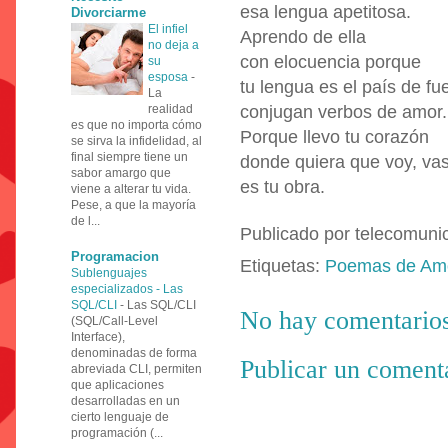
esa lengua apetitosa.
Divorciarme
El infiel
Aprendo de ella
no deja a
con elocuencia porque
su
esposa
-
tu lengua es el país de f
La
realidad
conjugan verbos de amor.
es que no importa cómo
Porque llevo tu corazón
se sirva la infidelidad, al
final siempre tiene un
donde quiera que voy, vas
sabor amargo que
es tu obra.
viene a alterar tu vida.
Pese, a que la mayoría
de l...
Publicado por
telecomuni
Programacion
Etiquetas:
Poemas de Am
Sublenguajes
especializados - Las
SQL/CLI
-
Las SQL/CLI
No hay comentarios
(SQL/Call-Level
Interface),
denominadas de forma
Publicar un coment
abreviada CLI, permiten
que aplicaciones
desarrolladas en un
cierto lenguaje de
programación (...