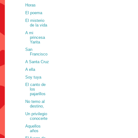
Horas
El poema
El misterio
de la vida
A mi
princesa
Yarita
San
Francisco
A Santa Cruz
A ella
Soy tuya
El canto de
los
pajarillos
No temo al
destino,
Un privilegio
conocerte
Aquellos
años