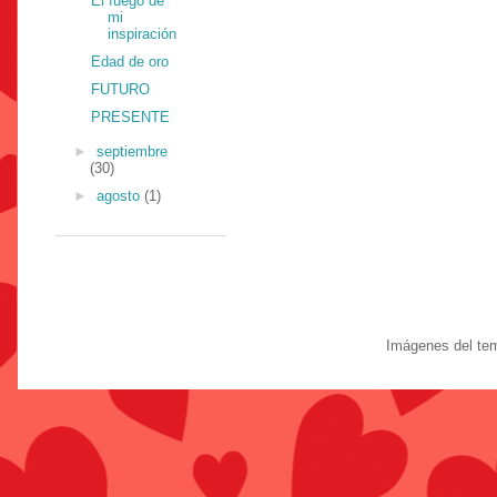
El fuego de
mi
inspiración
Edad de oro
FUTURO
PRESENTE
►
septiembre
(30)
►
agosto
(1)
Imágenes del te