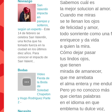
Noviazgo
Sabemos cuál es
San
la mejor solucion al amor.
Valentín
impacta
Cuando me miras
en
se te llenan los ojos
parejas y
solteros,
de felicidad y amor,
según un experto
-
Este
todo sonriente como una 
14 de febrero se
celebra San Valentín,
enriquece y da vida
una fecha que ha
tomado fuerza en la
a quien la mira.
ciudad en los últimos
Cómo dejar pasar
diez años. Para
conocer el impacto de
tus lindos ojos,
San Valent...
que tienen
Bodas
mirada de amanecer,
Video
que me arrebata
Fiesta de
la Boda
el alma entera y me endul
de
Pero yo no conozco más
Soledad
Chapeton
que ciertas palabras
y Hugo Rodriguez Parte
en el idioma en que
2
-
emblema tu dulce voz,
Necesito