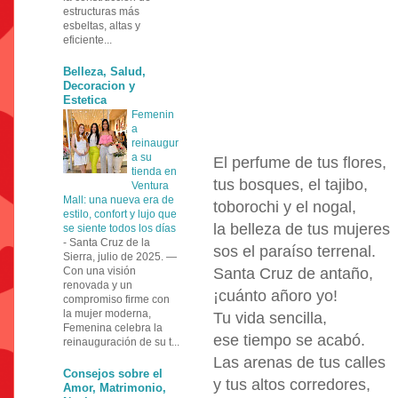
estructuras más
esbeltas, altas y
eficiente...
Belleza, Salud,
Decoracion y
Estetica
Femenin
a
reinaugur
a su
El perfume de tus flores,
tienda en
tus bosques, el tajibo,
Ventura
Mall: una nueva era de
toborochi y el nogal,
estilo, confort y lujo que
la belleza de tus mujeres
se siente todos los días
-
Santa Cruz de la
sos el paraíso terrenal.
Sierra, julio de 2025. —
Con una visión
Santa Cruz de antaño,
renovada y un
¡cuánto añoro yo!
compromiso firme con
la mujer moderna,
Tu vida sencilla,
Femenina celebra la
ese tiempo se acabó.
reinauguración de su t...
Las arenas de tus calles
Consejos sobre el
y tus altos corredores,
Amor, Matrimonio,