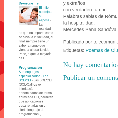
y extraños
Divorciarme
El infiel
con verdadero amor.
no deja a
Palabras sabias de Rómul
su
esposa
-
la hospitalidad.
La
realidad
Mercedes Peña Sandóval
es que no importa cómo
se sirva la infidelidad, al
Publicado por
telecomuni
final siempre tiene un
sabor amargo que
Etiquetas:
Poemas de Ci
viene a alterar tu vida.
Pese, a que la mayoría
de l...
No hay comentarios
Programacion
Sublenguajes
Publicar un coment
especializados - Las
SQL/CLI
-
Las SQL/CLI
(SQL/Call-Level
Interface),
denominadas de forma
abreviada CLI, permiten
que aplicaciones
desarrolladas en un
cierto lenguaje de
programación (...