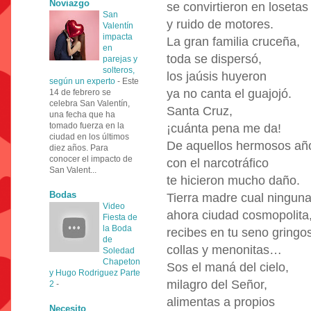
Noviazgo
se convirtieron en losetas
San
y ruido de motores.
Valentín
impacta
La gran familia cruceña,
en
toda se dispersó,
parejas y
solteros,
los jaúsis huyeron
según un experto
-
Este
ya no canta el guajojó.
14 de febrero se
celebra San Valentín,
Santa Cruz,
una fecha que ha
tomado fuerza en la
¡cuánta pena me da!
ciudad en los últimos
De aquellos hermosos añ
diez años. Para
conocer el impacto de
con el narcotráfico
San Valent...
te hicieron mucho daño.
Bodas
Tierra madre cual ninguna
Video
ahora ciudad cosmopolita
Fiesta de
la Boda
recibes en tu seno gringos
de
collas y menonitas…
Soledad
Chapeton
Sos el maná del cielo,
y Hugo Rodriguez Parte
milagro del Señor,
2
-
alimentas a propios
Necesito