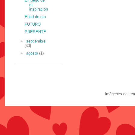
El fuego de
mi
inspiración
Edad de oro
FUTURO
PRESENTE
►
septiembre
(30)
►
agosto
(1)
Imágenes del te