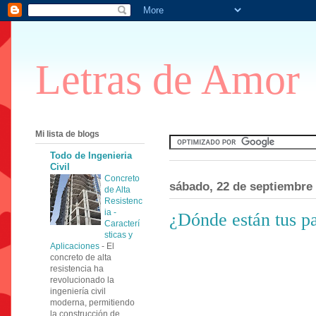
Letras de Amor
Mi lista de blogs
Todo de Ingenieria
Civil
Concreto
sábado, 22 de septiembre
de Alta
Resistenc
ia -
¿Dónde están tus p
Caracterí
sticas y
Aplicaciones
-
El
concreto de alta
resistencia ha
revolucionado la
ingeniería civil
moderna, permitiendo
la construcción de