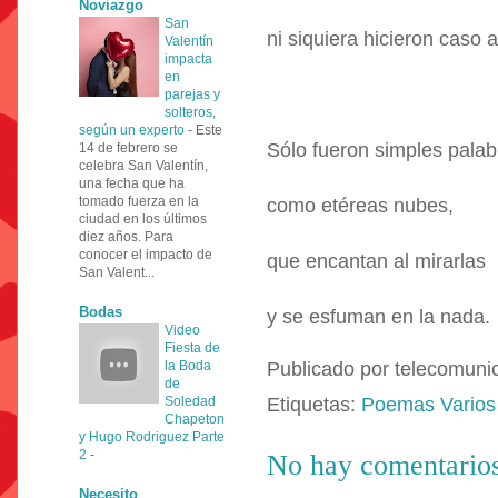
Noviazgo
San
ni siquiera hicieron caso 
Valentín
impacta
en
parejas y
solteros,
según un experto
-
Este
Sólo fueron simples palab
14 de febrero se
celebra San Valentín,
una fecha que ha
tomado fuerza en la
como etéreas nubes,
ciudad en los últimos
diez años. Para
conocer el impacto de
que encantan al mirarlas
San Valent...
Bodas
y se esfuman en la nada.
Video
Fiesta de
la Boda
Publicado por
telecomuni
de
Soledad
Etiquetas:
Poemas Varios
Chapeton
y Hugo Rodriguez Parte
2
-
No hay comentarios
Necesito