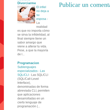
Divorciarme
Publicar un coment
El infiel
no deja a
su
esposa
-
La
realidad
es que no importa cómo
se sirva la infidelidad, al
final siempre tiene un
sabor amargo que
viene a alterar tu vida.
Pese, a que la mayoría
de l...
Programacion
Sublenguajes
especializados - Las
SQL/CLI
-
Las SQL/CLI
(SQL/Call-Level
Interface),
denominadas de forma
abreviada CLI, permiten
que aplicaciones
desarrolladas en un
cierto lenguaje de
programación (...