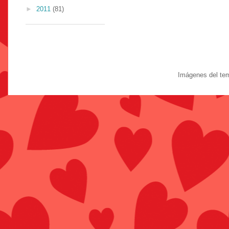
►
2011
(81)
Imágenes del te