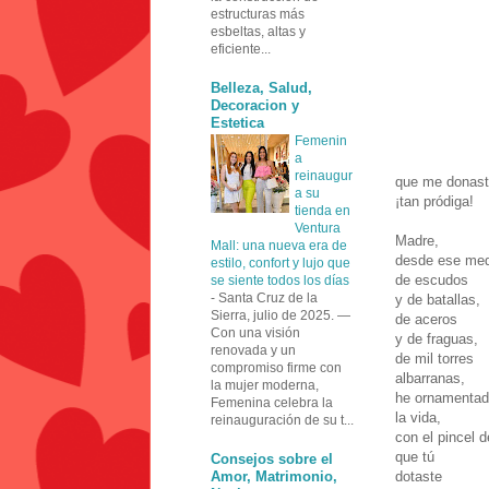
estructuras más
esbeltas, altas y
eficiente...
Belleza, Salud,
Decoracion y
Estetica
Femenin
a
reinaugur
que me donast
a su
¡tan pródiga!
tienda en
Ventura
Madre,
Mall: una nueva era de
desde ese med
estilo, confort y lujo que
de escudos
se siente todos los días
-
Santa Cruz de la
y de batallas,
Sierra, julio de 2025. —
de aceros
Con una visión
y de fraguas,
renovada y un
de mil torres
compromiso firme con
albarranas,
la mujer moderna,
he ornamenta
Femenina celebra la
la vida,
reinauguración de su t...
con el pincel d
que tú
Consejos sobre el
Amor, Matrimonio,
dotaste