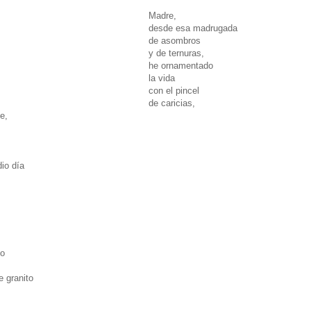
Madre,
desde esa madrugada
de asombros
y de ternuras,
he ornamentado
la vida
con el pincel
de caricias,
e,
io día
do
e granito