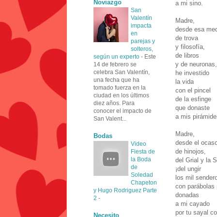
Noviazgo
a mi sino.
San
Valentín
Madre,
impacta
desde esa med
en
de trova
parejas y
y filosofía,
solteros,
de libros
según un experto
-
Este
y de neuronas,
14 de febrero se
celebra San Valentín,
he investido
una fecha que ha
la vida
tomado fuerza en la
con el pincel
ciudad en los últimos
de la esfinge
diez años. Para
que donaste
conocer el impacto de
a mis pirámide
San Valent...
Madre,
Bodas
desde el ocas
Video
de hinojos,
Fiesta de
la Boda
del Grial y la 
de
¡del ungir
Soledad
los mil sender
Chapeton
con parábolas 
y Hugo Rodriguez Parte
donadas
2
-
a mi cayado
por tu sayal c
Necesito