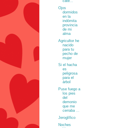
cate...
Ojos
dormidos
en la
indómita
provincia
de mi
alma
Agricultor he
nacido
para tu
pecho de
mujer
Si el hacha
es
peligrosa
para el
árbol
Puse fuego a
los pies
del
demonio
que me
cerraba ...
Jeroglífico
Noches