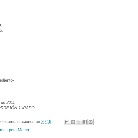
a
o,
ediento-
 de 2011
ORREJÓN JURADO
telecomunicaciones
en
20:18
mas para Mamá