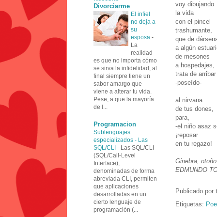
voy dibujando
Divorciarme
la vida
El infiel
con el pincel
no deja a
su
trashumante,
esposa
-
que de dársen
La
a algún estuari
realidad
de mesones
es que no importa cómo
a hospedajes,
se sirva la infidelidad, al
trata de arribar
final siempre tiene un
-poseído-
sabor amargo que
viene a alterar tu vida.
Pese, a que la mayoría
al nirvana
de l...
de tus dones,
para,
Programacion
-el niño asaz s
Sublenguajes
¡reposar
especializados - Las
en tu regazo!
SQL/CLI
-
Las SQL/CLI
(SQL/Call-Level
Ginebra, otoño
Interface),
EDMUNDO T
denominadas de forma
abreviada CLI, permiten
que aplicaciones
Publicado por
desarrolladas en un
cierto lenguaje de
Etiquetas:
Poe
programación (...