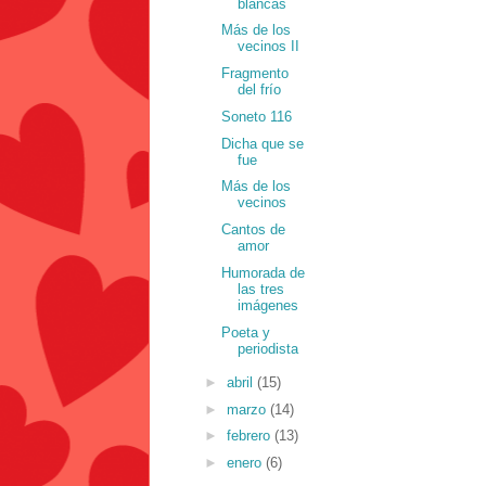
blancas
Más de los
vecinos II
Fragmento
del frío
Soneto 116
Dicha que se
fue
Más de los
vecinos
Cantos de
amor
Humorada de
las tres
imágenes
Poeta y
periodista
►
abril
(15)
►
marzo
(14)
►
febrero
(13)
►
enero
(6)