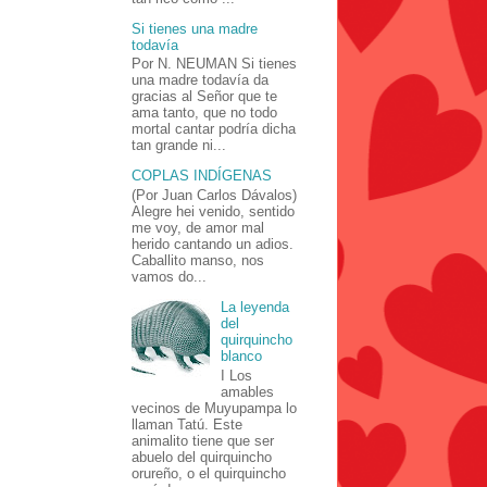
Si tienes una madre
todavía
Por N. NEUMAN Si tienes
una madre todavía da
gracias al Señor que te
ama tanto, que no todo
mortal cantar podría dicha
tan grande ni...
COPLAS INDÍGENAS
(Por Juan Carlos Dávalos)
Alegre hei venido, sentido
me voy, de amor mal
herido cantando un adios.
Caballito manso, nos
vamos do...
La leyenda
del
quirquincho
blanco
I Los
amables
vecinos de Muyupampa lo
llaman Tatú. Este
animalito tiene que ser
abuelo del quirquincho
orureño, o el quirquincho