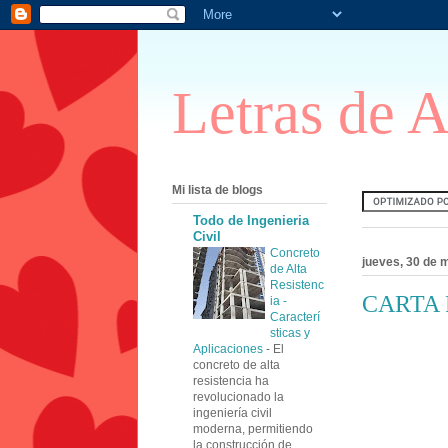
Letras de 
Mi lista de blogs
Todo de Ingenieria
Civil
Concreto
jueves, 30 de 
de Alta
Resistenc
CARTA 
ia -
Caracterí
sticas y
Aplicaciones
-
El
concreto de alta
resistencia ha
revolucionado la
ingeniería civil
moderna, permitiendo
la construcción de