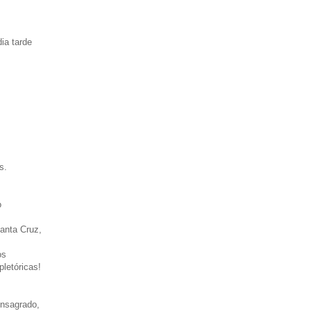
ia tarde
s.
o
Santa Cruz,
os
pletóricas!
onsagrado,