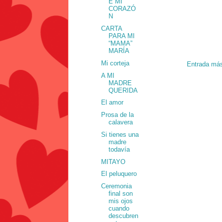
E MI
CORAZÓ
N
CARTA
PARA MI
“MAMA”
MARÍA
Mi corteja
Entrada más
A MI
MADRE
QUERIDA
El amor
Prosa de la
calavera
Si tienes una
madre
todavía
MITAYO
El peluquero
Ceremonia
final son
mis ojos
cuando
descubren