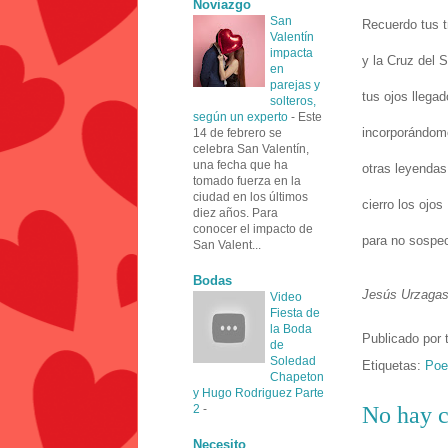
Noviazgo
San
Recuerdo tus 
Valentín
impacta
y la Cruz del S
en
parejas y
tus ojos llega
solteros,
según un experto
-
Este
incorporándom
14 de febrero se
celebra San Valentín,
una fecha que ha
otras leyendas
tomado fuerza en la
ciudad en los últimos
cierro los ojos
diez años. Para
conocer el impacto de
para no sospec
San Valent...
Bodas
Jesús Urzagas
Video
Fiesta de
la Boda
Publicado por
de
Soledad
Etiquetas:
Poe
Chapeton
y Hugo Rodriguez Parte
2
-
No hay c
Necesito