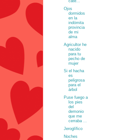
cate...
Ojos
dormidos
en la
indómita
provincia
de mi
alma
Agricultor he
nacido
para tu
pecho de
mujer
Si el hacha
es
peligrosa
para el
árbol
Puse fuego a
los pies
del
demonio
que me
cerraba ...
Jeroglífico
Noches