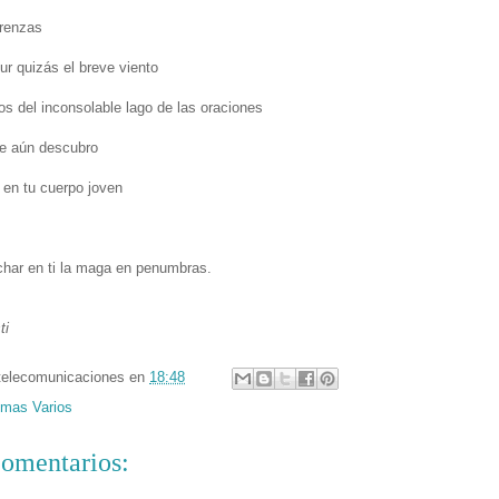
trenzas
ur quizás el breve viento
dos del inconsolable lago de las oraciones
e aún descubro
 en tu cuerpo joven
har en ti la maga en penumbras.
ti
telecomunicaciones
en
18:48
mas Varios
omentarios: