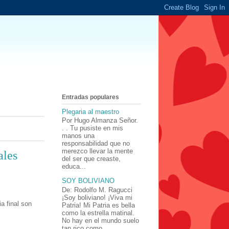
Entradas populares
Plegaria al maestro
Por Hugo Almanza Señor.
. . Tu pusiste en mis
manos una
responsabilidad que no
merezco llevar la mente
ales
del ser que creaste,
educa...
SOY BOLIVIANO
De: Rodolfo M. Ragucci
¡Soy boliviano! ¡Viva mi
 final son
Patria! Mi Patria es bella
como la estrella matinal.
No hay en el mundo suelo
tan rico como ...