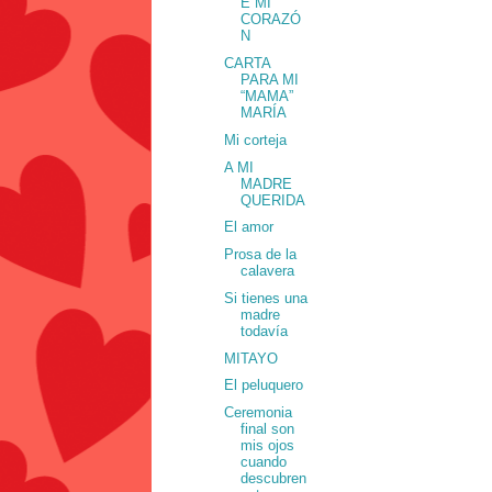
E MI
CORAZÓ
N
CARTA
PARA MI
“MAMA”
MARÍA
Mi corteja
A MI
MADRE
QUERIDA
El amor
Prosa de la
calavera
Si tienes una
madre
todavía
MITAYO
El peluquero
Ceremonia
final son
mis ojos
cuando
descubren