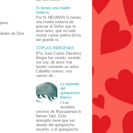
Si tienes una madre
todavía
Por N. NEUMAN Si tienes
una madre todavía da
jaros.
gracias al Señor que te
ama tanto, que no todo
udades de Dios
mortal cantar podría dicha
tan grande ni...
COPLAS INDÍGENAS
(Por Juan Carlos Dávalos)
Alegre hei venido, sentido
me voy, de amor mal
herido cantando un adios.
Caballito manso, nos
vamos do...
La leyenda
del
quirquincho
blanco
I Los
amables
vecinos de Muyupampa lo
llaman Tatú. Este
animalito tiene que ser
abuelo del quirquincho
orureño, o el quirquincho