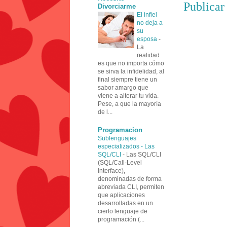
Publicar
Divorciarme
El infiel
no deja a
su
esposa
-
La
realidad
es que no importa cómo
se sirva la infidelidad, al
final siempre tiene un
sabor amargo que
viene a alterar tu vida.
Pese, a que la mayoría
de l...
Programacion
Sublenguajes
especializados - Las
SQL/CLI
-
Las SQL/CLI
(SQL/Call-Level
Interface),
denominadas de forma
abreviada CLI, permiten
que aplicaciones
desarrolladas en un
cierto lenguaje de
programación (...