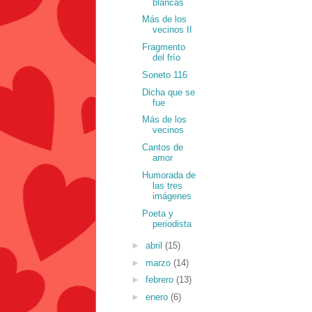
blancas
Más de los
vecinos II
Fragmento
del frío
Soneto 116
Dicha que se
fue
Más de los
vecinos
Cantos de
amor
Humorada de
las tres
imágenes
Poeta y
periodista
►
abril
(15)
►
marzo
(14)
►
febrero
(13)
►
enero
(6)