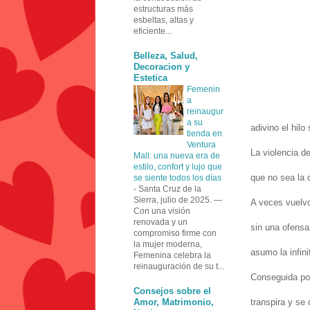
estructuras más
esbeltas, altas y
eficiente...
Belleza, Salud,
Decoracion y
Estetica
Femenin
a
reinaugur
a su
adivino el hilo
tienda en
Ventura
La violencia d
Mall: una nueva era de
estilo, confort y lujo que
que no sea la 
se siente todos los días
-
Santa Cruz de la
Sierra, julio de 2025. —
A veces vuelvo
Con una visión
renovada y un
sin una ofensa
compromiso firme con
la mujer moderna,
asumo la infini
Femenina celebra la
reinauguración de su t...
Conseguida por
Consejos sobre el
Amor, Matrimonio,
transpira y se 