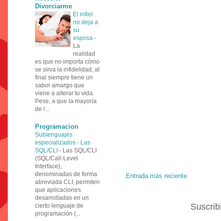
Divorciarme
El infiel
no deja a
su
esposa
-
La
realidad
es que no importa cómo
se sirva la infidelidad, al
final siempre tiene un
sabor amargo que
viene a alterar tu vida.
Pese, a que la mayoría
de l...
Programacion
Sublenguajes
especializados - Las
SQL/CLI
-
Las SQL/CLI
(SQL/Call-Level
Interface),
denominadas de forma
Entrada más reciente
abreviada CLI, permiten
que aplicaciones
desarrolladas en un
Suscrib
cierto lenguaje de
programación (...