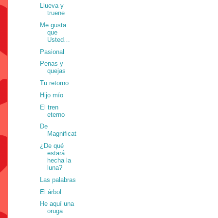
Llueva y
truene
Me gusta
que
Usted…
Pasional
Penas y
quejas
Tu retorno
Hijo mío
El tren
eterno
De
Magnificat
¿De qué
estará
hecha la
luna?
Las palabras
El árbol
He aquí una
oruga