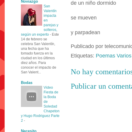
Noviazgo
de un niño dormido
San
Valentín
impacta
se mueven
en
parejas y
solteros,
y parpadean
según un experto
-
Este
14 de febrero se
celebra San Valentín,
Publicado por
telecomuni
una fecha que ha
tomado fuerza en la
Etiquetas:
Poemas Varios
ciudad en los últimos
diez años. Para
conocer el impacto de
No hay comentarios
San Valent...
Bodas
Publicar un coment
Video
Fiesta de
la Boda
de
Soledad
Chapeton
y Hugo Rodriguez Parte
2
-
Necesito