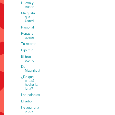
Llueva y
truene
Me gusta
que
Usted…
Pasional
Penas y
quejas
Tu retorno
Hijo mío
El tren
eterno
De
Magnificat
¿De qué
estará
hecha la
luna?
Las palabras
El árbol
He aquí una
oruga