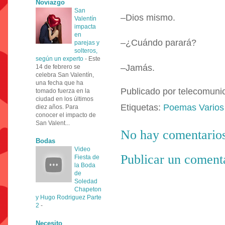
Noviazgo
San
–Dios mismo.
Valentín
impacta
en
–¿Cuándo parará?
parejas y
solteros,
según un experto
-
Este
–Jamás.
14 de febrero se
celebra San Valentín,
una fecha que ha
Publicado por
telecomuni
tomado fuerza en la
ciudad en los últimos
Etiquetas:
Poemas Varios
diez años. Para
conocer el impacto de
San Valent...
No hay comentarios
Bodas
Video
Publicar un coment
Fiesta de
la Boda
de
Soledad
Chapeton
y Hugo Rodriguez Parte
2
-
Necesito