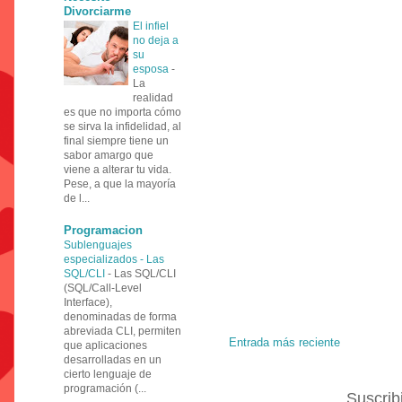
Divorciarme
El infiel
no deja a
su
esposa
-
La
realidad
es que no importa cómo
se sirva la infidelidad, al
final siempre tiene un
sabor amargo que
viene a alterar tu vida.
Pese, a que la mayoría
de l...
Programacion
Sublenguajes
especializados - Las
SQL/CLI
-
Las SQL/CLI
(SQL/Call-Level
Interface),
denominadas de forma
abreviada CLI, permiten
Entrada más reciente
que aplicaciones
desarrolladas en un
cierto lenguaje de
programación (...
Suscrib